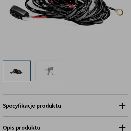
Inne akcesoria
Często zadawane pytania
Często zadawane pytania
Kontakt
Kontakt
Bezpłatny projekt oświetlenia
Sprawdź wszystko
O firmie
AgraLED Blog
+48 81 884 70 94
info@agraled.pl
+48 723 353 044
Specyfikacje produktu
Opis produktu