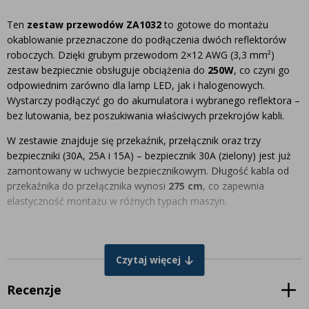
Ten
zestaw przewodów ZA1032
to gotowe do montażu
okablowanie przeznaczone do podłączenia dwóch reflektorów
roboczych. Dzięki grubym przewodom 2×12 AWG (3,3 mm²)
zestaw bezpiecznie obsługuje obciążenia do
250W
, co czyni go
odpowiednim zarówno dla lamp LED, jak i halogenowych.
Wystarczy podłączyć go do akumulatora i wybranego reflektora –
bez lutowania, bez poszukiwania właściwych przekrojów kabli.
W zestawie znajduje się przekaźnik, przełącznik oraz trzy
bezpieczniki (30A, 25A i 15A) – bezpiecznik 30A (zielony) jest już
zamontowany w uchwycie bezpiecznikowym. Długość kabla od
przekaźnika do przełącznika wynosi
275 cm
, co zapewnia
elastyczność montażu w różnych typach maszyn.
OGÓLNE WŁAŚCIWOŚCI
Czytaj więcej
Długość kabla (przekaźnik – przełącznik): 275 cm
Przekrój kabla: 2×12 AWG (3,3 mm²)
Recenzje
Złącze do lamp: ZA1001 (męski płaski konektor izolowany)
Bezpieczniki w zestawie: 30A (zielony, zamontowany), 25A,