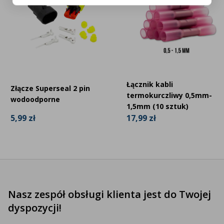
Często zadawane pytania
Czy ZA1032 nadaje się do lamp LED i
halogenowych?
Łącznik kabli
Złącze Superseal 2 pin
Jaki typ złącza jest używany po stronie lampy?
termokurczliwy 0,5mm-
wodoodporne
1,5mm (10 sztuk)
5,99 zł
17,99 zł
Czy mogę zamówić kilka zestawów do wielu
reflektorów?
Jak długi jest kabel od przekaźnika do
przełącznika?
Nasz zespół obsługi klienta jest do Twojej
dyspozycji!