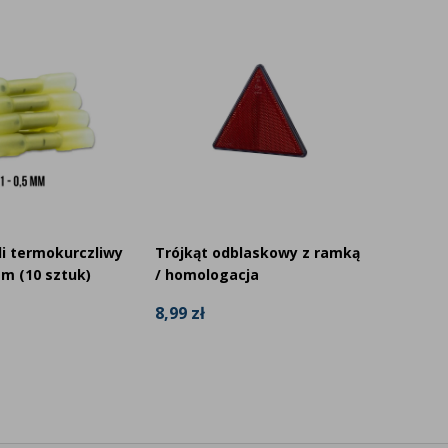
25% Z
li termokurczliwy
Trójkąt odblaskowy z ramką
Taśma 
m (10 sztuk)
/ homologacja
139,99
8,99 zł