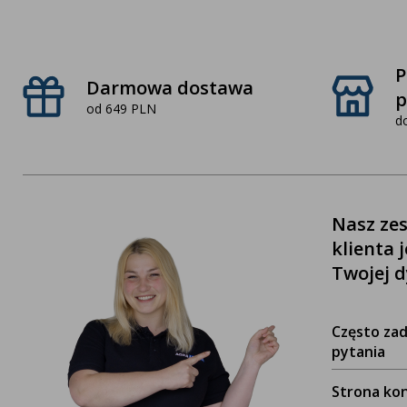
P
Darmowa dostawa
p
od 649 PLN
d
Nasz zes
klienta 
Twojej d
Często za
pytania
Strona ko