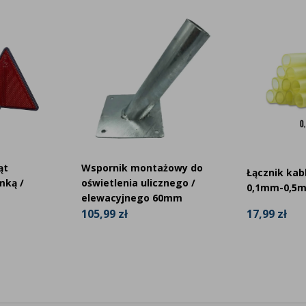
i ciągnika?
A4020?
ED.pl?
ozytywnych opinii i ocenę 4,8/5 w
Trusted Shops
.
 maszyn rolniczych i chętnie pomożemy w
ąt
Wspornik montażowy do
Łącznik kab
mką /
oświetlenia ulicznego /
0,1mm-0,5m
elewacyjnego 60mm
17,99 zł
105,99 zł