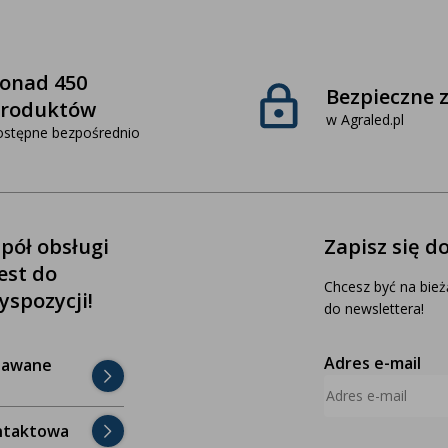
onad 450
Bezpieczne 
roduktów
w Agraled.pl
ostępne bezpośrednio
pół obsługi
Zapisz się d
jest do
Chcesz być na bież
yspozycji!
do newslettera!
Adres e-mail
dawane
ntaktowa