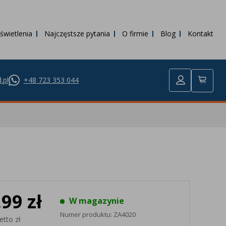
świetlenia
Najczęstsze pytania
O firmie
Blog
Kontakt
.pl
+48 723 353 044
,99 zł
W magazynie
Numer produktu:
ZA4020
etto zł