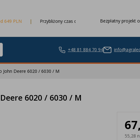
Bezpłatny projekt o
Przybliżony czas dostawy
3 dni robocze
+48 81 884 70 94
info@agraled
o John Deere 6020 / 6030 / M
ze LED
Deere 6020 / 6030 / M
67
nie LED
55,28 n