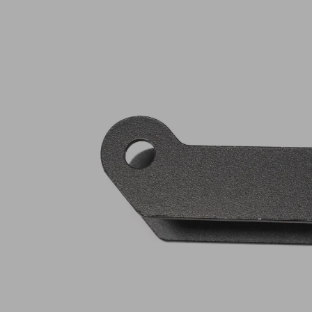
Lampy ostrzegawcze
Lampy obrys
LED
pozycyjne L
Panele świetlne LED
Oświetlenie
Bar
wewnętrze 
Opryskiwacze polowe
Oferty paki
LED
LED
Zestawy oświetlenia
Inne akcesor
LED
Często zadawane
Kontakt
pytania