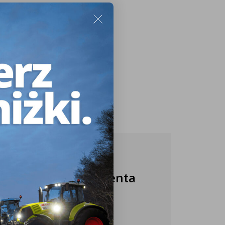
Nasza obsługa klienta
jest do Twojej
dyspozycji!