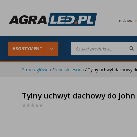
Darmowa dostawa
od 649 PLN
Wyszukiwarka
produktów
ASORTYMENT
Strona główna
/
Inne akcesoria
/ Tylny uchwyt dachowy d
Konfigurator LED
Lampy roboc
Tylny uchwyt dachowy do John 
Skompletuj oświetlenie LED do
swojego ciągnika
Lampy tylne LED
Lampy przed