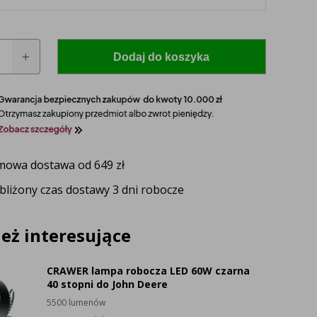
Dodaj do koszyka
owa dostawa od 649 zł
bliżony czas dostawy 3 dni robocze
 model i rocznik swojego ciągnika, a nasz
zaproponuje idealnie dopasowane lampy, zapewniające
ektywność oświetlenia.
eż interesujące
UŻ TERAZ
CRAWER lampa robocza LED 60W czarna
40 stopni do John Deere
5500 lumenów