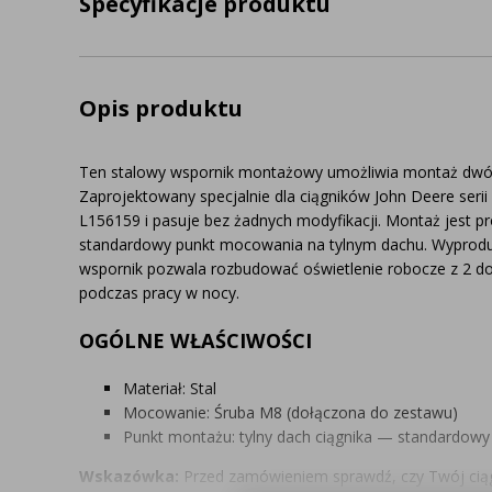
Specyfikacje produktu
Opis produktu
Ten stalowy wspornik montażowy umożliwia montaż dwóch
Zaprojektowany specjalnie dla ciągników John Deere serii
L156159 i pasuje bez żadnych modyfikacji. Montaż jest 
standardowy punkt mocowania na tylnym dachu. Wyproduko
wspornik pozwala rozbudować oświetlenie robocze z 2 d
podczas pracy w nocy.
OGÓLNE WŁAŚCIWOŚCI
Materiał: Stal
Mocowanie: Śruba M8 (dołączona do zestawu)
Punkt montażu: tylny dach ciągnika — standardow
Wskazówka:
Przed zamówieniem sprawdź, czy Twój cią