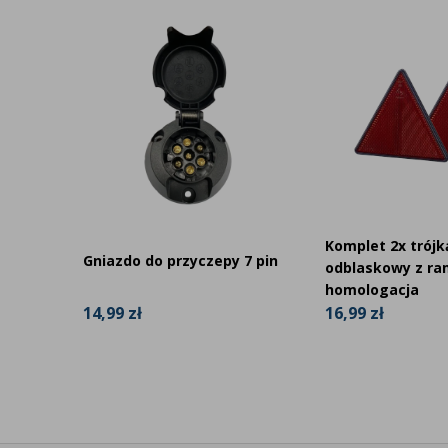
Czy montaż wymaga wiercenia lub modyfikacj
Jakie lampy robocze pasują do wspornika Z
Dlaczego warto zamówić ZA4020 w AgraL
Setki klientów wybrały już AgraLED.pl. Mamy ponad 650 p
Jesteśmy specjalistami w dziedzinie oświetlenia LED dla
dokonaniu właściwego wyboru.
Komplet 2x trójk
Gniazdo do przyczepy 7 pin
odblaskowy z ra
homologacja
14,99 zł
16,99 zł