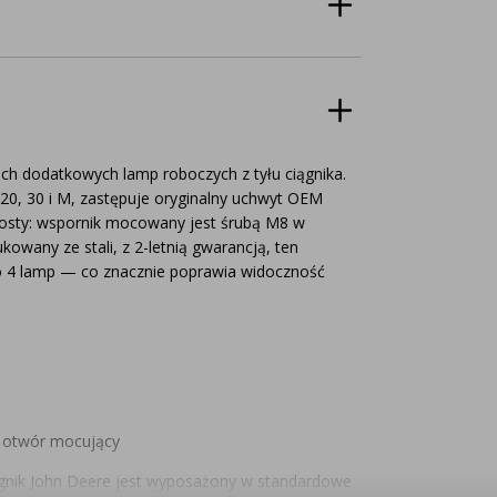
 dodatkowych lamp roboczych z tyłu ciągnika.
 20, 30 i M, zastępuje oryginalny uchwyt OEM
prosty: wspornik mocowany jest śrubą M8 w
wany ze stali, z 2-letnią gwarancją, ten
o 4 lamp — co znacznie poprawia widoczność
y otwór mocujący
gnik John Deere jest wyposażony w standardowe