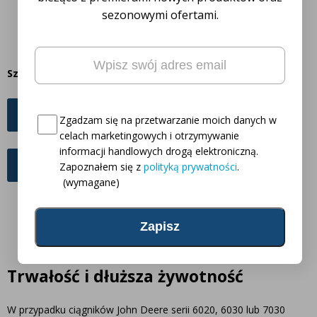
sezonowymi ofertami.
Email
(wymagane)
Szarą wersję lampy roboczej LED można znaleźć tutaj:
Oto Twój kod zniżkowy na
5% rabatu
Światło skupione
Consent
(wymagane)
Zgadzam się na przetwarzanie moich danych w
celach marketingowych i otrzymywanie
informacji handlowych drogą elektroniczną.
Światło rozproszone
Zapoznałem się z
polityką prywatności
.
(wymagane)
Trwałość i dłuższa żywotność
W przypadku ciągników John Deere serii 6020, 6030 lub 7030