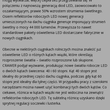
mogą wytwarzać więcej ciepła bez przegrzewania się. W
połączeniu z najnowszą generacją diod LED, zaowocowało to
oszałamiającym, prawie 50% wzrostem strumienia świetlnego.
Osiem reflektorów roboczych LED nowej generacji
umieszczonych na dachu ciągnika generuje imponujący strumień
świetlny o mocy 44 000 lumenów. Przewyższa to nawet
standardowe pakiety oświetlenia LED dostarczane fabrycznie w
nowych ciągnikach.
Obecnie w niektórych ciągnikach rolniczych można znaleźć już
oświetlenie LED o różnych kątach wiązki, które określają
rozproszenie światła – światło rozproszone lub skupione.
CRAWER podjął wyzwanie, produkując nowe światła robocze LED
o dwóch kątach świecenia: 40 i 60 stopni. Kąt 40 stopni jest
idealny do przedniej części dachu ciągnika, podczas gdy kąt 60
stopni jest idealny dla tylnej części. W przypadku pracy z szerokimi
narzędziami można nawet użyć kombinacji tych dwóch kątów. Co
ciekawe, różnica w kątach wiązki nie jest widoczna na zewnątrz
reflektorów roboczych LED. Tę subtelną różnicę uzyskano dzięki
sprytnej regulacji soczewki i lusterka.