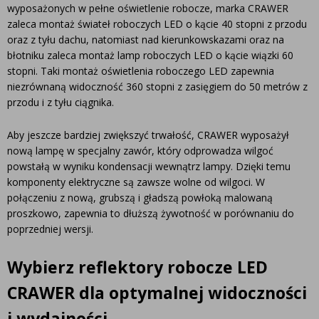
wyposażonych w pełne oświetlenie robocze, marka CRAWER
zaleca montaż świateł roboczych LED o kącie 40 stopni z przodu
oraz z tyłu dachu, natomiast nad kierunkowskazami oraz na
błotniku zaleca montaż lamp roboczych LED o kącie wiązki 60
stopni. Taki montaż oświetlenia roboczego LED zapewnia
niezrównaną widoczność 360 stopni z zasięgiem do 50 metrów z
przodu i z tyłu ciągnika.
Aby jeszcze bardziej zwiększyć trwałość, CRAWER wyposażył
nową lampę w specjalny zawór, który odprowadza wilgoć
powstałą w wyniku kondensacji wewnątrz lampy. Dzięki temu
komponenty elektryczne są zawsze wolne od wilgoci. W
połączeniu z nową, grubszą i gładszą powłoką malowaną
proszkowo, zapewnia to dłuższą żywotność w porównaniu do
poprzedniej wersji.
Wybierz reflektory robocze LED
CRAWER dla optymalnej widoczności
i wydajności.