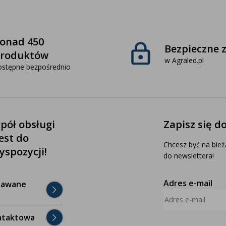
onad 450
Bezpieczne 
roduktów
w Agraled.pl
ostępne bezpośrednio
pół obsługi
Zapisz się d
jest do
Chcesz być na bież
yspozycji!
do newslettera!
Adres e-mail
dawane
ntaktowa