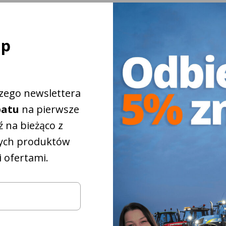
ej
ap
szego newslettera
batu
na pierwsze
 na bieżąco z
ych produktów
niebieskim
6,3 mm
 ofertami.
iżkowy na
5%
które
pasują do
iągnika