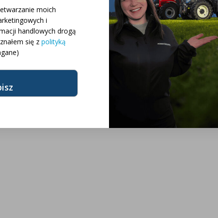
 różnych konfiguracji
zetwarzanie moich
rketingowych i
rmacji handlowych drogą
różnych modeli
oznałem się z
polityką
gane)
żnych marek