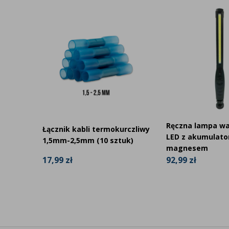
 420 x
Ręczna lampa w
Łącznik kabli termokurczliwy
rów o
LED z akumulato
1,5mm-2,5mm (10 sztuk)
magnesem
17,99 zł
92,99 zł