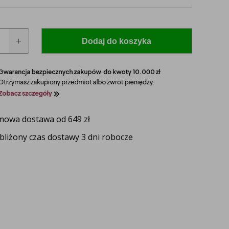
Dodaj do koszyka
owa dostawa od 649 zł
bliżony czas dostawy 3 dni robocze
 model i rocznik swojego ciągnika, a nasz
zaproponuje idealnie dopasowane lampy, zapewniające
ektywność oświetlenia.
UŻ TERAZ