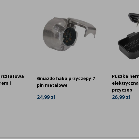
arsztatowa
Puszka her
Gniazdo haka przyczepy 7
rem i
elektryczna
pin metalowe
przyczep
24,99 zł
26,99 zł