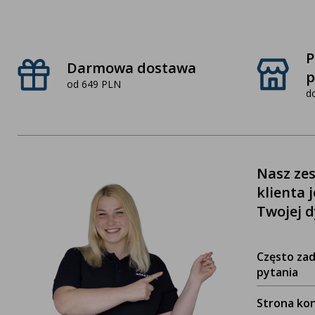
P
Darmowa dostawa
p
od 649 PLN
d
Nasz zes
klienta 
Twojej d
Często za
pytania
Strona ko