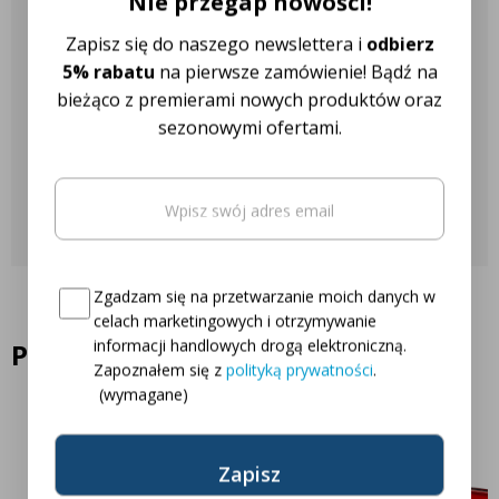
Nie przegap nowości!
Nasza obsługa klienta jest do
Zapisz się do naszego newslettera i
odbierz
Twojej dyspozycji!
5% rabatu
na pierwsze zamówienie! Bądź na
bieżąco z premierami nowych produktów oraz
sezonowymi ofertami.
Najczęściej zadawane pytania
Email
(wymagane)
Skontaktuj się z nami
Oto Twój kod zniżkowy na
5% rabatu
Consent
(wymagane)
Zgadzam się na przetwarzanie moich danych w
celach marketingowych i otrzymywanie
informacji handlowych drogą elektroniczną.
Podobne produkty
Zapoznałem się z
polityką prywatności
.
(wymagane)