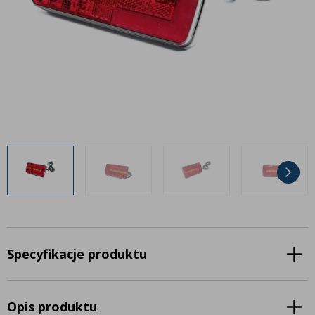
Inne akcesoria
Często zadawane pytania
Często zadawane pytania
Kontakt
Kontakt
Bezpłatny projekt oświetlenia
Sprawdź wszystko
O firmie
AgraLED Blog
+48 81 884 70 94
info@agraled.pl
+48 723 353 044
Specyfikacje produktu
Opis produktu