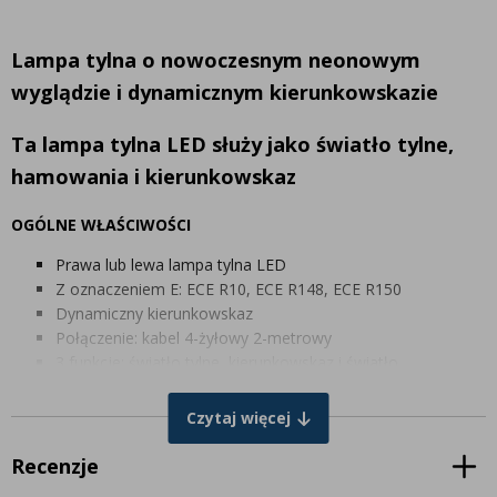
Lampa tylna o nowoczesnym neonowym
wyglądzie i dynamicznym kierunkowskazie
Ta lampa tylna LED służy jako światło tylne,
hamowania i kierunkowskaz
OGÓLNE WŁAŚCIWOŚCI
Prawa lub lewa lampa tylna LED
Z oznaczeniem E: ECE R10, ECE R148, ECE R150
Dynamiczny kierunkowskaz
Połączenie: kabel 4-żyłowy 2-metrowy
3 funkcje: światło tylne, kierunkowskaz i światło
hamowania
Materiał lampy: PMMA
Czytaj więcej
PARAMETRY ELEKTRYCZNE
Recenzje
Moc kierunkowskazu: 2,7W