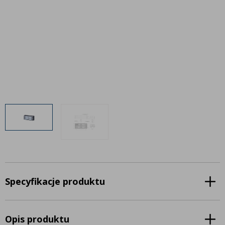
Inne akcesoria
Często zadawane pytania
Często zadawane pytania
Kontakt
Kontakt
Bezpłatny projekt oświetlenia
Sprawdź wszystko
O firmie
AgraLED Blog
+48 81 884 70 94
info@agraled.pl
+48 723 353 044
Specyfikacje produktu
Opis produktu