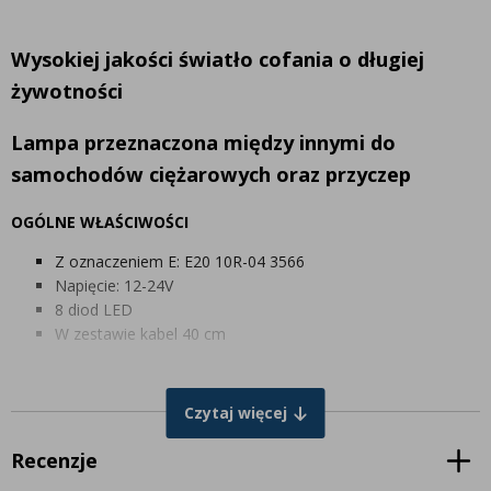
Wysokiej jakości światło cofania o długiej
żywotności
Lampa przeznaczona między innymi
do
samochodów ciężarowych oraz przyczep
OGÓLNE WŁAŚCIWOŚCI
Z oznaczeniem E: E20 10R-04 3566
Napięcie: 12-24V
8 diod LED
W zestawie kabel 40 cm
WYMIARY W MM
Czytaj więcej
Długość: 107 mm
Wysokość: 44 mm
Recenzje
Głębokość: 25 mm