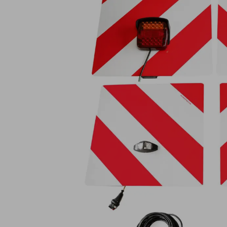
Lampy ostrzegawcze
Lampy obrys
LED
pozycyjne L
Panele świetlne LED
Oświetlenie
Bar
wewnętrze 
Opryskiwacze polowe
Oferty paki
LED
LED
Zestawy oświetlenia
Inne akcesor
LED
Często zadawane
Kontakt
pytania