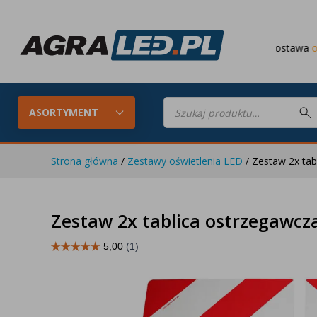
Darmowa dostawa
od 649 PLN
Wyszukiwarka
produktów
ASORTYMENT
Strona główna
/
Zestawy oświetlenia LED
/ Zestaw 2x tab
Konfigurator LED
Lampy roboc
Zestaw 2x tablica ostrzegawcz
Skompletuj oświetlenie LED do
swojego ciągnika
Lampy tylne LED
Lampy przed