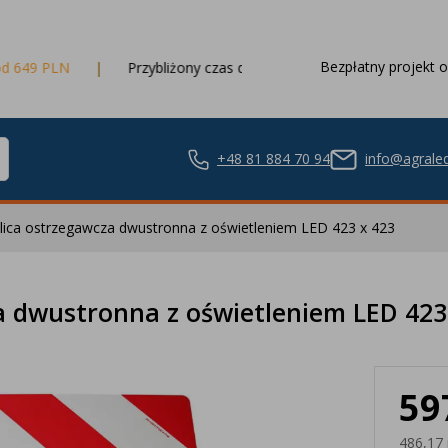
Bezpłatny projekt o
Przybliżony czas dostawy
3 dni robocze
+48 81 884 70 94
info@agraled
lica ostrzegawcza dwustronna z oświetleniem LED 423 x 423
ze LED
a dwustronna z oświetleniem LED 423
59
nie LED
486,17 