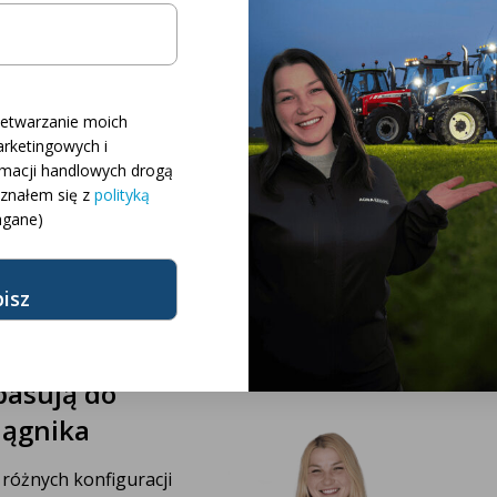
ej
nia, kierunkowskaz
zetwarzanie moich
rketingowych i
rmacji handlowych drogą
oznałem się z
polityką
gane)
które
pasują do
z przodu oraz lampę tylną z 3 funkcjami.
iągnika
 różnych konfiguracji