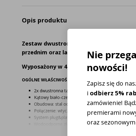
Opis produktu
Zestaw dwustronnych tablic ostrzegawc
Nie przeg
przednim oraz lampą tylną LED
nowości!
Wyposażony w 4,5 metrowy kabel zasilaj
OGÓLNE WŁAŚCIWOŚCI
Zapisz się do na
2x dwustronna tablica ostrzegawcza z oświetlenie
i
odbierz 5% ra
Kątowy biało-czerwony
zamówienie! Bądź
Obudowa: stal ocynkowana
Połączenie: wtyczka 7 pin, kabel 4,5 metra
premierami now
System plug&play – łatwe połączenie z ciągnikiem 
oraz sezonowymi
Wodoodporne złącze
Żywotność: + 30000 godzin
Oto Twój kod zn