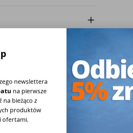
zych ze światłem obrysowym
ap
ący oraz wodoodporne złącza
szego newslettera
m LED
batu
na pierwsze
 na bieżąco z
ych produktów
/ maszyną
 ofertami.
iżkowy na
5%