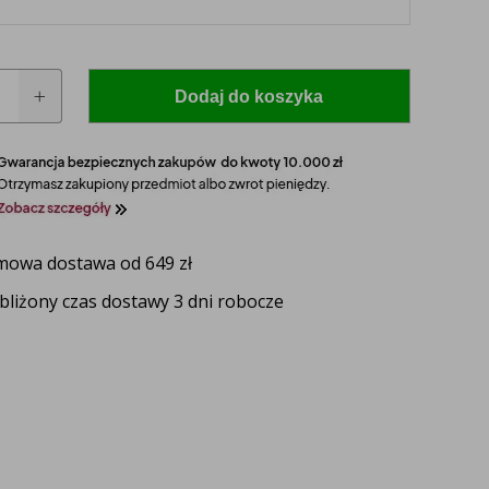
Dodaj do koszyka
za
a
em
owa dostawa od 649 zł
 model i rocznik swojego ciągnika, a nasz
bliżony czas dostawy 3 dni robocze
zaproponuje idealnie dopasowane lampy, zapewniające
ektywność oświetlenia.
UŻ TERAZ