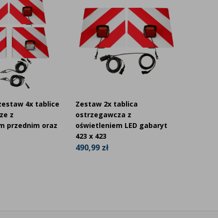
estaw 4x tablice
Zestaw 2x tablica
Zestaw
ze z
ostrzegawcza z
dynami
m przednim oraz
oświetleniem LED gabaryt
neon
423 x 423
319,98
490,99 zł