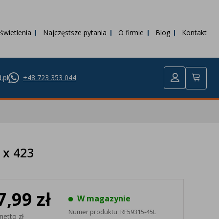
świetlenia
Najczęstsze pytania
O firmie
Blog
Kontakt
.pl
+48 723 353 044
 x 423
7,99 zł
W magazynie
Numer produktu:
RF59315-45L
netto zł