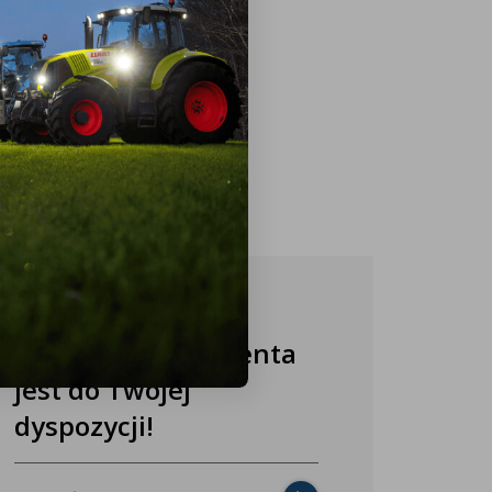
Nasza obsługa klienta
jest do Twojej
dyspozycji!