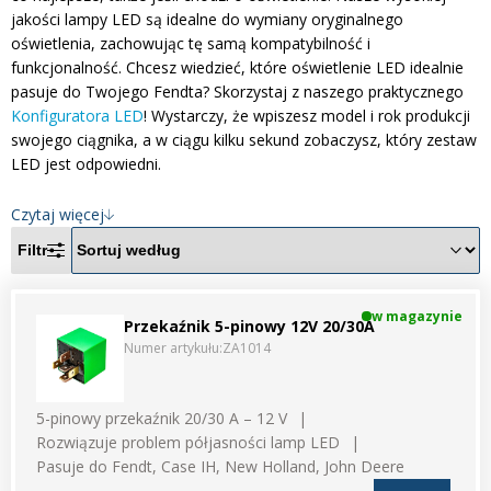
Inne akcesoria
Często zadawane pytania
jakości lampy LED są idealne do wymiany oryginalnego
Często zadawane pytania
oświetlenia, zachowując tę samą kompatybilność i
Kontakt
Kontakt
funkcjonalność. Chcesz wiedzieć, które oświetlenie LED idealnie
pasuje do Twojego Fendta? Skorzystaj z naszego praktycznego
Bezpłatny projekt oświetlenia
Konfiguratora LED
! Wystarczy, że wpiszesz model i rok produkcji
Sprawdź wszystko
swojego ciągnika, a w ciągu kilku sekund zobaczysz, który zestaw
O firmie
LED jest odpowiedni.
AgraLED Blog
Czytaj więcej
Filtr
+48 81 884 70 94
info@agraled.pl
w magazynie
+48 723 353 044
Przekaźnik 5-pinowy 12V 20/30A
Numer artykułu:
ZA1014
5-pinowy przekaźnik 20/30 A – 12 V
Rozwiązuje problem półjasności lamp LED
Pasuje do Fendt, Case IH, New Holland, John Deere