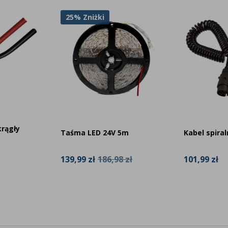
25% Zniżki
krągły
Taśma LED 24V 5m
Kabel spiral
139,99 zł
186,98 zł
101,99 zł