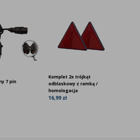
Komplet 2x trójkąt
Wsporn
ny 7 pin
odblaskowy z ramką /
oświetl
homologacja
elewa
16,99 zł
105,99