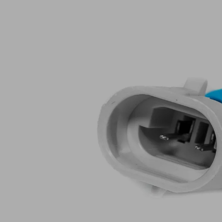
Lampy ostrzegawcze
Lampy obrys
LED
pozycyjne L
Panele świetlne LED
Oświetlenie
Bar
wewnętrze 
Opryskiwacze polowe
Oferty paki
LED
LED
Zestawy oświetlenia
Inne akcesor
LED
Często zadawane
Kontakt
pytania