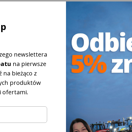
ej
ap
szego newslettera
batu
na pierwsze
 na bieżąco z
ych produktów
 ofertami.
iżkowy na
5%
które
pasują do
iągnika