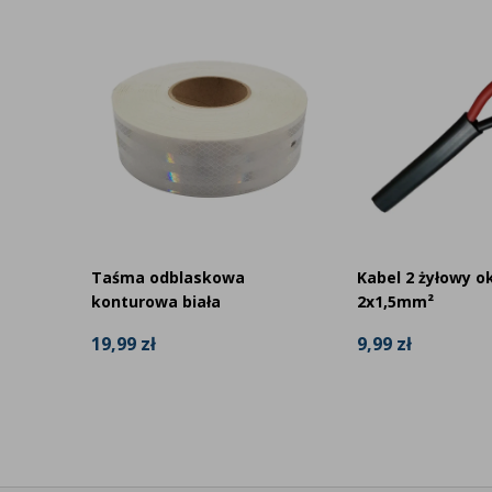
Taśma odblaskowa
Kabel 2 żyłowy o
acja
konturowa biała
2x1,5mm²
19,99 zł
9,99 zł