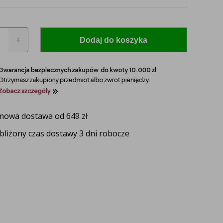
Dodaj do koszyka
owa dostawa od 649 zł
bliżony czas dostawy 3 dni robocze
 model i rocznik swojego ciągnika, a nasz
zaproponuje idealnie dopasowane lampy, zapewniające
ektywność oświetlenia.
UŻ TERAZ