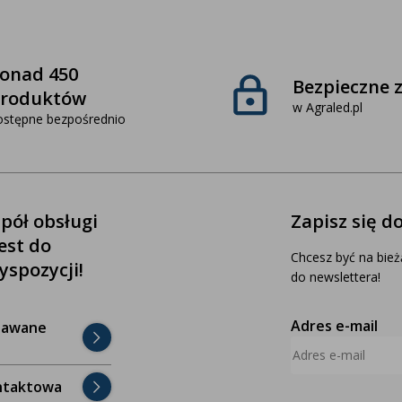
onad 450
Bezpieczne 
roduktów
w Agraled.pl
ostępne bezpośrednio
pół obsługi
Zapisz się d
jest do
Chcesz być na bież
yspozycji!
do newslettera!
Adres e-mail
dawane
ntaktowa