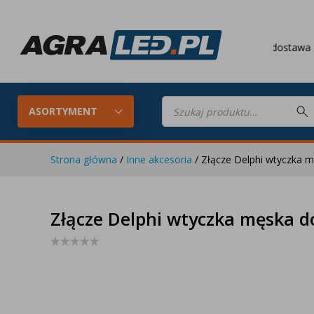
Darmowa dostawa
od 649 PLN
Wyszukiwarka
produktów
ASORTYMENT
Strona główna
/
Inne akcesoria
/ Złącze Delphi wtyczka 
Konfigurator LED
Lampy roboc
Złącze Delphi wtyczka męska d
Skompletuj oświetlenie LED do
swojego ciągnika
Lampy tylne LED
Lampy przed