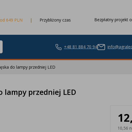
Bezpłatny projekt o
Przybliżony czas dostawy
3 dni robocze
+48 81 884 70 94
info@agraled
męska do lampy przedniej LED
ze LED
o lampy przedniej LED
12
nie LED
10,56 n