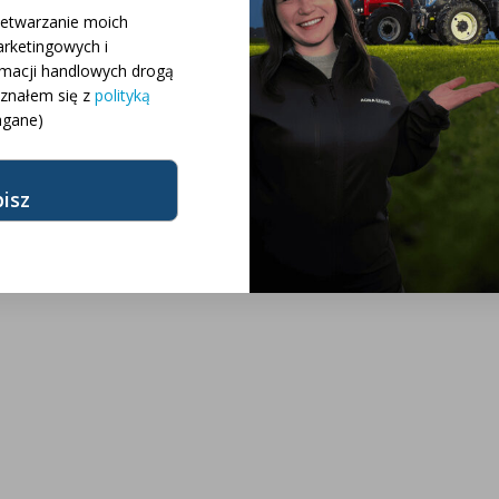
 różnych konfiguracji
zetwarzanie moich
rketingowych i
rmacji handlowych drogą
różnych modeli
oznałem się z
polityką
gane)
żnych marek