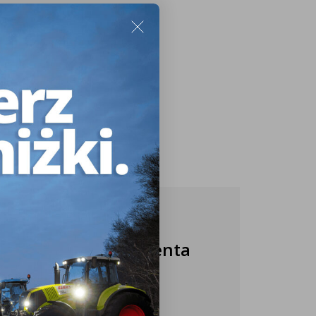
Nasza obsługa klienta
jest do Twojej
dyspozycji!