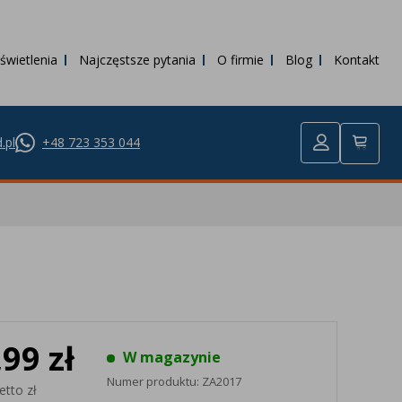
świetlenia
Najczęstsze pytania
O firmie
Blog
Kontakt
.pl
+48 723 353 044
,99 zł
W magazynie
Numer produktu:
ZA2017
etto zł