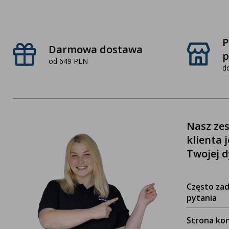
P
Darmowa dostawa
p
od 649 PLN
d
Nasz zes
klienta 
Twojej d
Często za
pytania
Strona ko