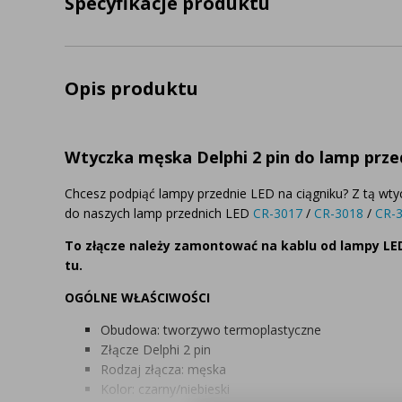
Specyfikacje produktu
Opis produktu
Wtyczka męska Delphi 2 pin do lamp prze
Chcesz podpiąć lampy przednie LED na ciągniku? Z tą wtyc
do naszych lamp przednich LED
CR-3017
/
CR-3018
/
CR-
To złącze należy zamontować na kablu od lampy LED
tu.
OGÓLNE WŁAŚCIWOŚCI
Obudowa: tworzywo termoplastyczne
Złącze Delphi 2 pin
Rodzaj złącza: męska
Kolor: czarny/niebieski