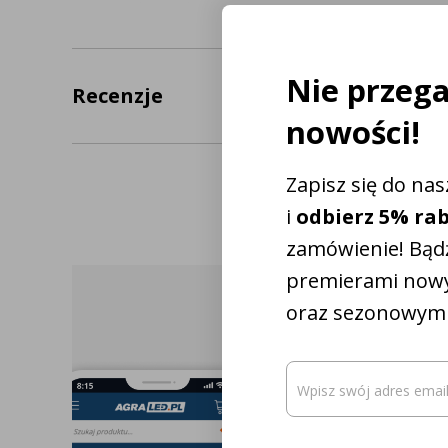
Wodoszczelność: IP67
Odpowiednia grubość kabla Ř: 0,75 mm² – 1,5 mm²
Czytaj więc
Nie przeg
Recenzje
nowości!
Zapisz się do na
i
odbierz 5% ra
zamówienie! Bądź
premierami now
oraz sezonowymi
Oto Twój kod zn
Sprawdź, 
Email
(wymagane)
rabatu
produkty 
Twojego c