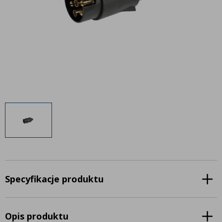
Inne akcesoria
Często zadawane pytania
Często zadawane pytania
Kontakt
Kontakt
Bezpłatny projekt oświetlenia
Sprawdź wszystko
O firmie
AgraLED Blog
+48 81 884 70 94
info@agraled.pl
+48 723 353 044
Specyfikacje produktu
Opis produktu