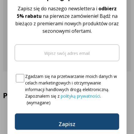
Nasza obsługa klienta jest do
Zapisz się do naszego newslettera i
odbierz
Twojej dyspozycji!
5% rabatu
na pierwsze zamówienie! Bądź na
bieżąco z premierami nowych produktów oraz
sezonowymi ofertami.
Najczęściej zadawane pytania
Email
(wymagane)
Skontaktuj się z nami
Oto Twój kod zniżkowy na
5% rabatu
Consent
(wymagane)
Zgadzam się na przetwarzanie moich danych w
celach marketingowych i otrzymywanie
informacji handlowych drogą elektroniczną.
Podobne produkty
Zapoznałem się z
polityką prywatności
.
(wymagane)