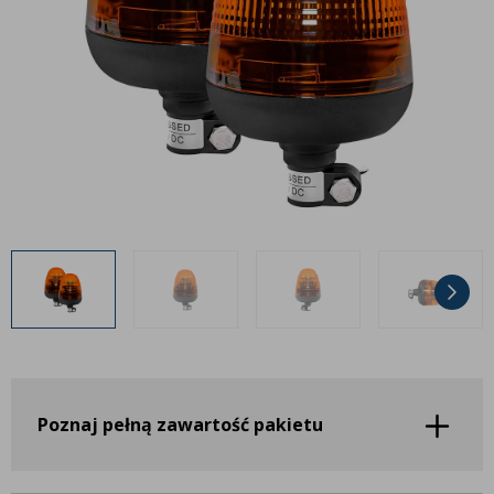
Inne akcesoria
Często zadawane pytania
Często zadawane pytania
Kontakt
Kontakt
Bezpłatny projekt oświetlenia
Sprawdź wszystko
O firmie
AgraLED Blog
+48 81 884 70 94
info@agraled.pl
+48 723 353 044
Poznaj pełną zawartość pakietu