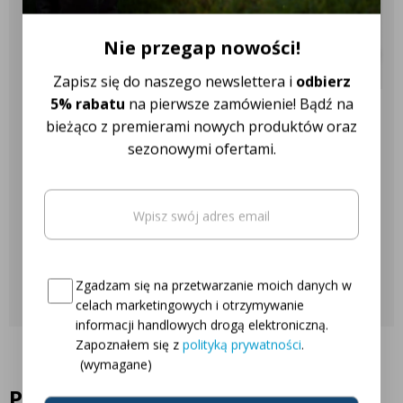
Powolny obrót
✔️ Ponad 18 różnych marek
Szybki obrót
ciągników
Nie przegap nowości!
Zapisz się do naszego newslettera i
odbierz
5% rabatu
na pierwsze zamówienie! Bądź na
Nasza obsługa klienta jest do
bieżąco z premierami nowych produktów oraz
sezonowymi ofertami.
Twojej dyspozycji!
Email
(wymagane)
Najczęściej zadawane pytania
Oto Twój kod zniżkowy na
5% rabatu
Skontaktuj się z nami
Consent
(wymagane)
Zgadzam się na przetwarzanie moich danych w
celach marketingowych i otrzymywanie
informacji handlowych drogą elektroniczną.
Zapoznałem się z
polityką prywatności
.
(wymagane)
Podobne produkty