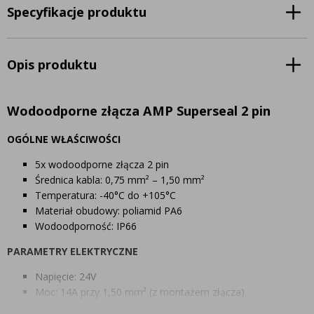
Specyfikacje produktu
Opis produktu
Wodoodporne złącza AMP Superseal 2 pin
OGÓLNE WŁAŚCIWOŚCI
5x wodoodporne złącza 2 pin
Średnica kabla: 0,75 mm² – 1,50 mm²
Temperatura: -40°C do +105°C
Materiał obudowy: poliamid PA6
Wodoodporność: IP66
PARAMETRY ELEKTRYCZNE
Napięcie: 24V
Moc: 14A przy 1,50 mm² (z montażem złącza)