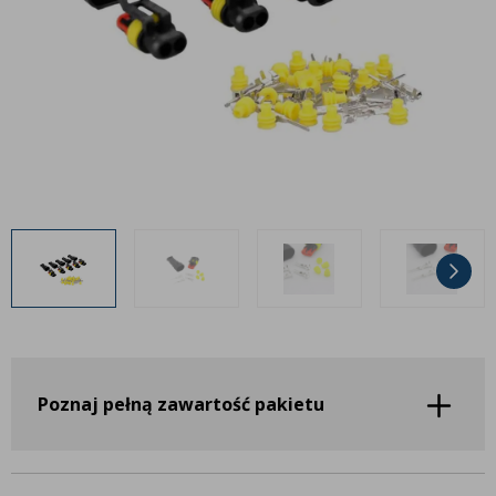
Inne akcesoria
Często zadawane pytania
Często zadawane pytania
Kontakt
Kontakt
Bezpłatny projekt oświetlenia
Sprawdź wszystko
O firmie
AgraLED Blog
+48 81 884 70 94
info@agraled.pl
+48 723 353 044
Poznaj pełną zawartość pakietu