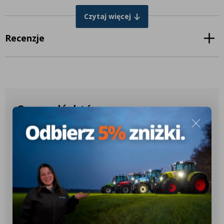
Oferujemy także zestaw zawierający
10 złączy wodoodpornych
Superseal
.
Czytaj więcej
Recenzje
Sprawdź, które
produkty pasują do
Twojego ciągnika
✔️ Ponad 10.000 różnych konfiguracji
✔️ Ponad 2.600 różnych modeli
ciągników