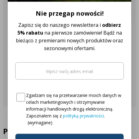
✔️ Ponad 18 różnych marek
ciągników
Nie przegap nowości!
Zapisz się do naszego newslettera i
odbierz
5% rabatu
na pierwsze zamówienie! Bądź na
Nasza obsługa klienta jest do
bieżąco z premierami nowych produktów oraz
Twojej dyspozycji!
sezonowymi ofertami.
Email
(wymagane)
Najczęściej zadawane pytania
Oto Twój kod zniżkowy na
5% rabatu
Skontaktuj się z nami
Consent
(wymagane)
Zgadzam się na przetwarzanie moich danych w
celach marketingowych i otrzymywanie
informacji handlowych drogą elektroniczną.
Zapoznałem się z
polityką prywatności
.
(wymagane)
Podobne produkty