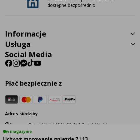
dostępne bezpośrednio
Informacje
Usługa
Social Media
Płać bezpiecznie z
Adres siedziby
Sp. z o.o. Potok Wielki 130A 23-313 Potok Wielki
w magazynie
Uchwyt mocowania gniazda 7 i 13