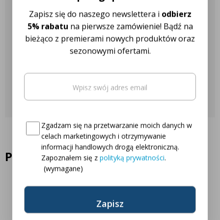
Nasza obsługa klienta jest do
Zapisz się do naszego newslettera i
odbierz
Twojej dyspozycji!
5% rabatu
na pierwsze zamówienie! Bądź na
bieżąco z premierami nowych produktów oraz
sezonowymi ofertami.
Najczęściej zadawane pytania
Email
(wymagane)
Skontaktuj się z nami
Oto Twój kod zniżkowy na
5% rabatu
Consent
(wymagane)
Zgadzam się na przetwarzanie moich danych w
celach marketingowych i otrzymywanie
informacji handlowych drogą elektroniczną.
Podobne produkty
Zapoznałem się z
polityką prywatności
.
(wymagane)