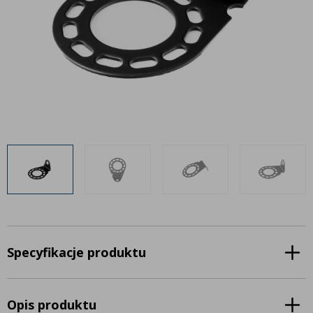
Inne akcesoria
Często zadawane pytania
Często zadawane pytania
Kontakt
Kontakt
Bezpłatny projekt oświetlenia
Sprawdź wszystko
O firmie
AgraLED Blog
+48 81 884 70 94
info@agraled.pl
+48 723 353 044
Specyfikacje produktu
Opis produktu