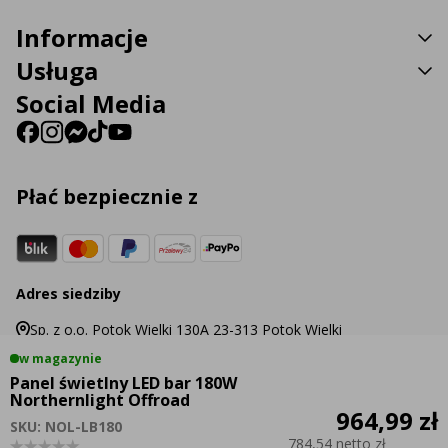
Informacje
Usługa
Social Media
Płać bezpiecznie z
Adres siedziby
Sp. z o.o. Potok Wielki 130A 23-313 Potok Wielki
w magazynie
Panel świetlny LED bar 180W
Northernlight Offroad
964,99 zł
SKU: NOL-LB180
© 2026 Agraled.pl
784,54 netto zł