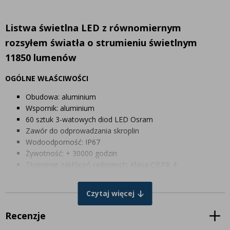
Listwa świetlna LED z równomiernym
rozsyłem światła o strumieniu świetlnym
11850 lumenów
OGÓLNE WŁAŚCIWOŚCI
Obudowa: aluminium
Wspornik: aluminium
60 sztuk 3-watowych diod LED Osram
Zawór do odprowadzania skroplin
Wodoodporność: IP67
Żywotność: + 30000 godzin
Tłumienie zakłóceń radiowych: Klasa CISPR 4
PARAMETRY TECHNICZNE
Czytaj więcej
Barwa światła: zimna biel
Temperatura barwowa: 6000K
Recenzje
11850 lumenów