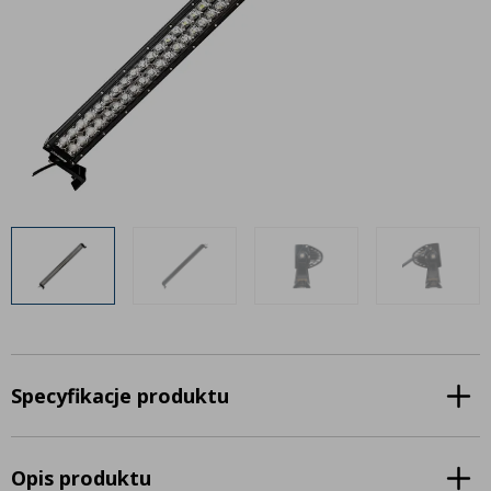
Inne akcesoria
Często zadawane pytania
Często zadawane pytania
Kontakt
Kontakt
Bezpłatny projekt oświetlenia
Sprawdź wszystko
O firmie
AgraLED Blog
+48 81 884 70 94
info@agraled.pl
+48 723 353 044
Specyfikacje produktu
Opis produktu