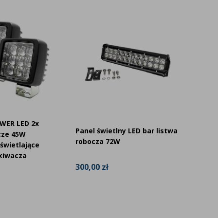
WER LED 2x
Panel świetlny LED bar listwa
Panel ś
cze 45W
robocza 72W
robocz
oświetlające
kiwacza
300,00 zł
310,00