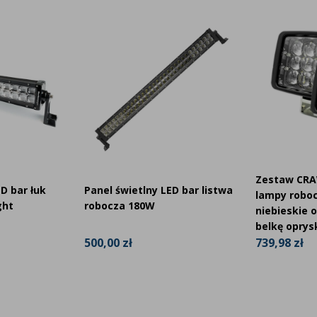
pecjalną przezroczystą osłonę, która jest
Zestaw CRA
D bar łuk
Panel świetlny LED bar listwa
lampy robo
ght
robocza 180W
niebieskie 
belkę oprys
500,00 zł
739,98 zł