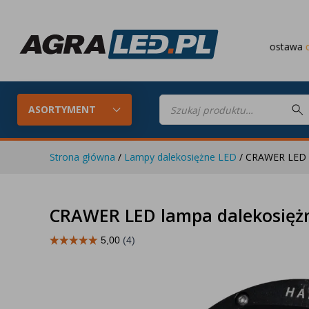
Darmowa dostawa
od 649 PLN
Wyszukiwarka
produktów
ASORTYMENT
Strona główna
/
Lampy dalekosiężne LED
/ CRAWER LED l
Konfigurator LED
Lampy roboc
CRAWER LED lampa dalekosięż
Skompletuj oświetlenie LED do
swojego ciągnika
Lampy tylne LED
Lampy przed