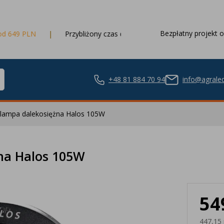
Bezpłatny projekt o
Przybliżony czas dostawy
3 dni robocze
+48 81 884 70 94
info@agraled
ampa dalekosiężna Halos 105W
ze LED
na Halos 105W
54
nie LED
447,15 