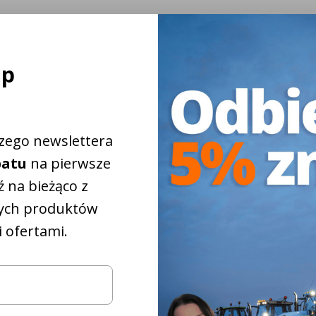
i (przezroczysta)
ej
ap
 CISPR 3
szego newslettera
batu
na pierwsze
 na bieżąco z
ych produktów
 ofertami.
które
iżkowy na
5%
pasują do
iągnika