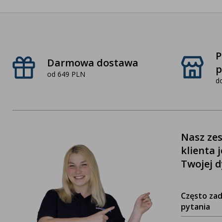
P
Darmowa dostawa
p
od 649 PLN
d
Nasz zes
klienta 
Twojej d
Często za
pytania