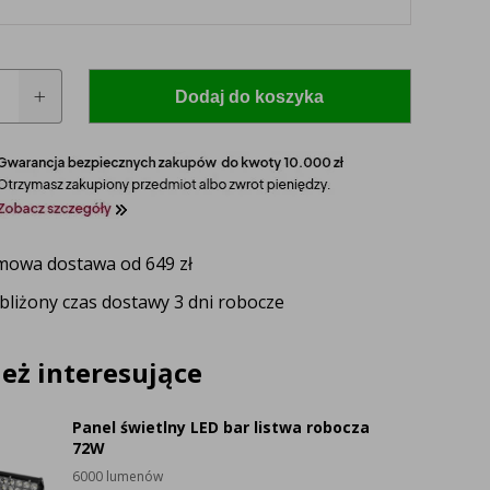
Dodaj do koszyka
na
owa dostawa od 649 zł
 model i rocznik swojego ciągnika, a nasz
bliżony czas dostawy 3 dni robocze
zaproponuje idealnie dopasowane lampy, zapewniające
ektywność oświetlenia.
eż interesujące
UŻ TERAZ
Panel świetlny LED bar listwa robocza
72W
6000 lumenów