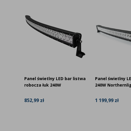
Reflektor jest chroniony przed odpryskami kamieni przez s
dołączona do lampy.
a LED
Panel świetlny LED bar listwa
Panel świetlny LE
robocza łuk 240W
240W Northernli
852,99 zł
1 199,99 zł