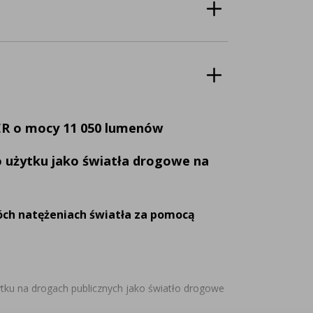
ER o mocy 11 050 lumenów
o użytku jako światła drogowe na
óch natężeniach światła za pomocą
tku na drogach publicznych jako światło drogowe