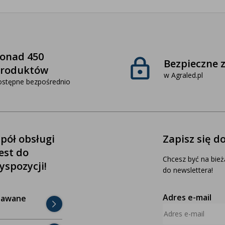
onad 450
Bezpieczne 
roduktów
w Agraled.pl
ostępne bezpośrednio
pół obsługi
Zapisz się d
jest do
Chcesz być na bież
yspozycji!
do newslettera!
Adres e-mail
dawane