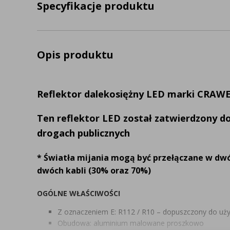
Specyfikacje produktu
Opis produktu
Reflektor dalekosiężny LED marki CRAW
Ten reflektor LED został zatwierdzony d
drogach publicznych
* Światła mijania mogą być przełączane w dw
dwóch kabli (30% oraz 70%)
OGÓLNE WŁAŚCIWOŚCI
Z oznaczeniem E: R112 / R10 – dopuszczony do uży
Obudowa: aluminium malowane proszkowo