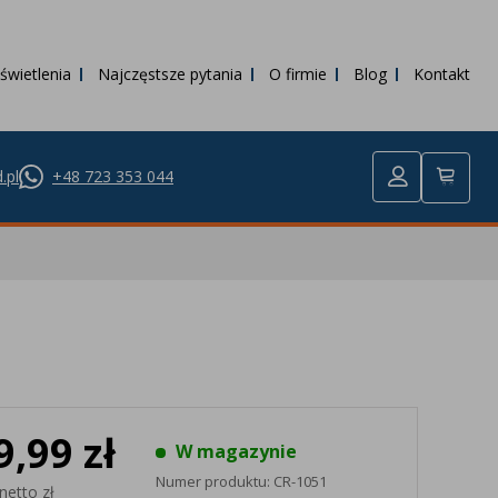
świetlenia
Najczęstsze pytania
O firmie
Blog
Kontakt
.pl
+48 723 353 044
9,99 zł
W magazynie
Numer produktu:
CR-1051
netto zł