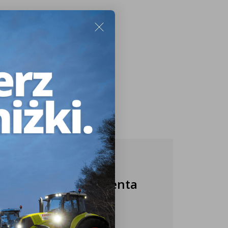
Nasza obsługa klienta
jest do Twojej
dyspozycji!