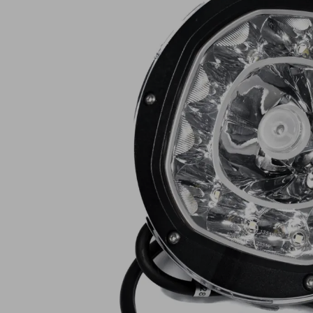
Lampy ostrzegawcze
Lampy obrys
LED
pozycyjne L
Panele świetlne LED
Oświetlenie
Bar
wewnętrze 
Opryskiwacze polowe
Oferty paki
LED
LED
Zestawy oświetlenia
Inne akcesor
LED
Często zadawane
Kontakt
pytania