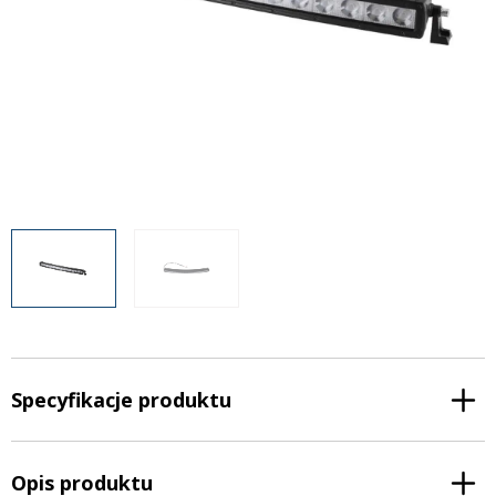
Inne akcesoria
Często zadawane pytania
Często zadawane pytania
Kontakt
Kontakt
Bezpłatny projekt oświetlenia
Sprawdź wszystko
O firmie
AgraLED Blog
+48 81 884 70 94
info@agraled.pl
+48 723 353 044
Specyfikacje produktu
Opis produktu