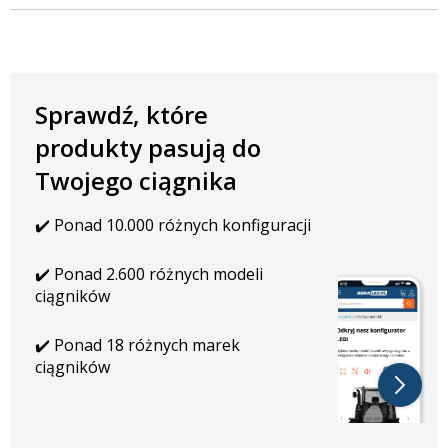
PARAMETRY TECHNICZNE
Barwa światła: biało-pomarańczowa
14400 lumenów
Sprawdź, które
PARAMETRY ELEKTRYCZNE
produkty pasują do
Moc: 160W
Napięcie: 9-30V
Twojego ciągnika
WYMIARY W MM
✔️ Ponad 10.000 różnych konfiguracji
Długość: 800 mm
Wysokość: 83 mm
✔️ Ponad 2.600 różnych modeli
Głębokość: 60 mm
ciągników
✔️ Ponad 18 różnych marek
ciągników