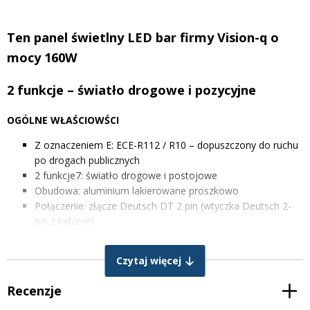
Ten panel świetlny LED bar firmy Vision-q o
mocy 160W
2 funkcje – światło drogowe i pozycyjne
OGÓLNE WŁAŚCIOWŚCI
Z oznaczeniem E: ECE-R112 / R10 – dopuszczony do ruchu
po drogach publicznych
2 funkcje7: światło drogowe i postojowe
Obudowa: aluminium lakierowane proszkowo
Połączenie: złącze Deutsch DT 2 pin (wtyczka Deutsch 2-
pin z kablem)
Materiał lampy: PMMA
16
diod Cree LED o dużej mocy
Czytaj więcej
Żywotność: + 50000 godzin
Wodoodporność: IP68
Recenzje
Tłumienie zakłóceń radiowych EMC: Klasa CISPR 3