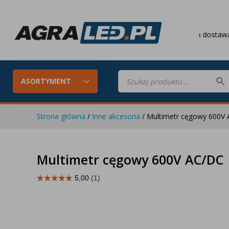
Darmowa dostawa
od 649 PL
Wyszukiwarka
produktów
ASORTYMENT
Strona główna
/
Inne akcesoria
/ Multimetr cęgowy 600V
Konfigurator LED
Lampy roboc
Multimetr cęgowy 600V AC/DC
Skompletuj oświetlenie LED do
swojego ciągnika
Lampy tylne LED
Lampy przed