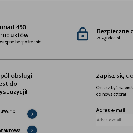
onad 450
Bezpieczne 
roduktów
w Agraled.pl
ostępne bezpośrednio
pół obsługi
Zapisz się d
jest do
Chcesz być na bież
yspozycji!
do newslettera!
Adres e-mail
dawane
ntaktowa