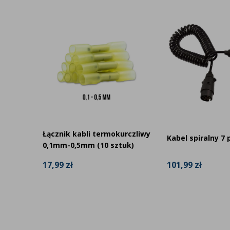
 do
Łącznik kabli termokurczliwy
Kabel spiralny 7 
 /
0,1mm-0,5mm (10 sztuk)
101,99 zł
17,99 zł