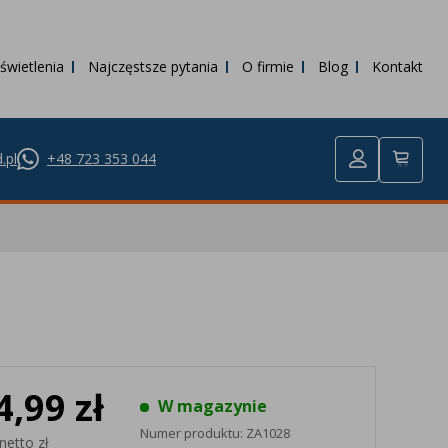
świetlenia
Najczęstsze pytania
O firmie
Blog
Kontakt
.pl
+48 723 353 044
4,99 zł
W magazynie
Numer produktu:
ZA1028
netto zł