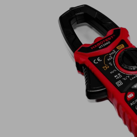
Lampy ostrzegawcze
Lampy obrys
LED
pozycyjne L
Panele świetlne LED
Oświetlenie
Bar
wewnętrze 
Opryskiwacze polowe
Oferty paki
LED
LED
Zestawy oświetlenia
Inne akcesor
LED
Często zadawane
Kontakt
pytania