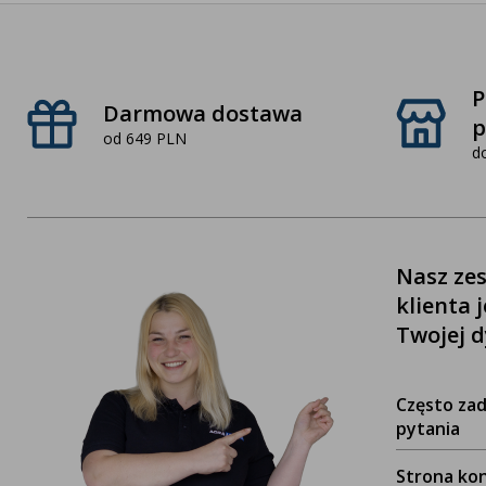
P
Darmowa dostawa
p
od 649 PLN
d
Nasz zes
klienta 
Twojej d
Często za
pytania
Strona ko