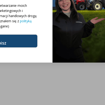
 różnych konfiguracji
zetwarzanie moich
rketingowych i
rmacji handlowych drogą
różnych modeli
oznałem się z
polityką
gane)
żnych marek