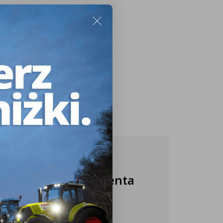
Nasza obsługa klienta
jest do Twojej
dyspozycji!