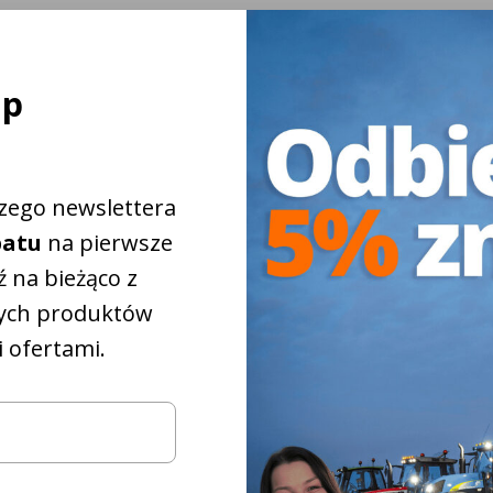
ej
ap
szego newslettera
batu
na pierwsze
 na bieżąco z
ych produktów
 ofertami.
iżkowy na
5%
które
pasują do
iągnika