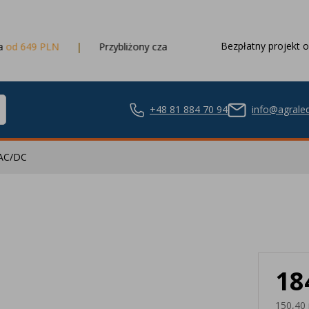
Bezpłatny projekt o
N
Przybliżony czas dostawy
3 dni robocze
+48 81 884 70 94
info@agraled
 AC/DC
ze LED
18
nie LED
150,40 