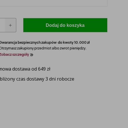
Dodaj do koszyka
owa dostawa od 649 zł
 model i rocznik swojego ciągnika, a nasz
bliżony czas dostawy 3 dni robocze
zaproponuje idealnie dopasowane lampy, zapewniające
ektywność oświetlenia.
UŻ TERAZ