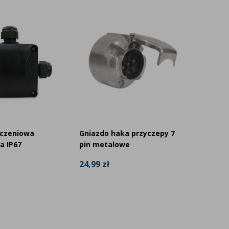
ączeniowa
Gniazdo haka przyczepy 7
Zestaw
a IP67
pin metalowe
2 pin 
24,99 zł
59,99 