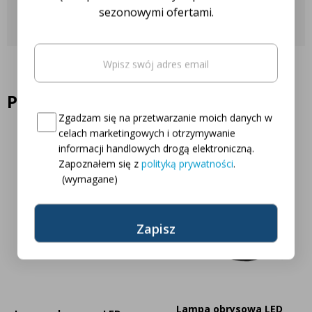
Skontaktuj się z nami
sezonowymi ofertami.
Email
(wymagane)
Oto Twój kod zniżkowy na
5% rabatu
Podobne produkty
Consent
(wymagane)
Zgadzam się na przetwarzanie moich danych w
celach marketingowych i otrzymywanie
informacji handlowych drogą elektroniczną.
Zapoznałem się z
polityką prywatności
.
(wymagane)
Lampa obrysowa LED