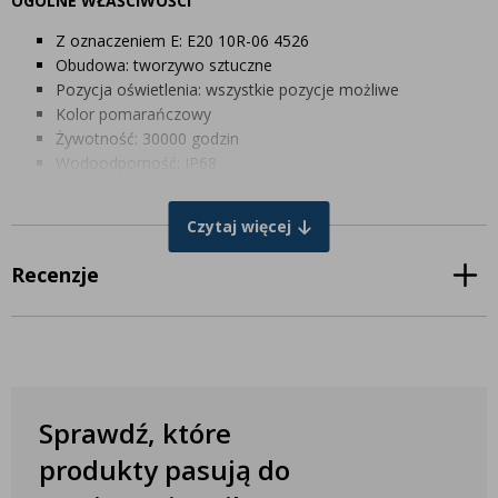
OGÓLNE WŁAŚCIWOŚCI
Z oznaczeniem E: E20 10R-06 4526
Obudowa: tworzywo sztuczne
Pozycja oświetlenia: wszystkie pozycje możliwe
Kolor pomarańczowy
Żywotność: 30000 godzin
Wodoodporność: IP68
W zestawie kabel 47 cm
Czytaj więcej
PARAMETRY ELEKTRYCZNE
Moc: 0,2 / 0,4W
Recenzje
Napięcie: 10-30V
WYMIARY W MM
Wysokość: 19,1 mm
Średnica: 28 mm
Głębokość instalacji: 10,8 mm
Sprawdź, które
produkty pasują do