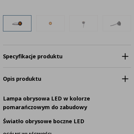
Inne akcesoria
Często zadawane pytania
Często zadawane pytania
Kontakt
Kontakt
Bezpłatny projekt oświetlenia
Sprawdź wszystko
O firmie
AgraLED Blog
Specyfikacje produktu
+48 81 884 70 94
Opis produktu
info@agraled.pl
+48 723 353 044
Lampa obrysowa LED w kolorze
pomarańczowym do zabudowy
Światło obrysowe boczne LED