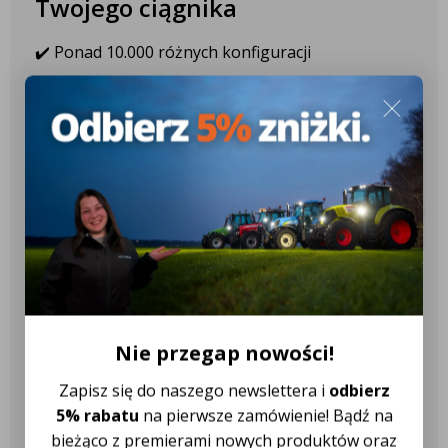
Twojego ciągnika
✔️ Ponad 10.000 różnych konfiguracji
✔️ Ponad 2.600 różnych modeli
ciągników
✔️ Ponad 18 różnych marek
ciągników
Nasza obsługa klienta jest do
Twojej dyspozycji!
Nie przegap nowości!
Zapisz się do naszego newslettera i
odbierz
Najczęściej zadawane pytania
5% rabatu
na pierwsze zamówienie! Bądź na
bieżąco z premierami nowych produktów oraz