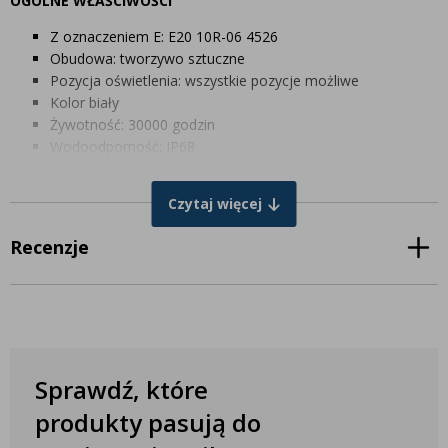
OGÓLNE WŁAŚCIWOŚCI
Z oznaczeniem E: E20 10R-06 4526
Obudowa: tworzywo sztuczne
Pozycja oświetlenia: wszystkie pozycje możliwe
Kolor biały
Żywotność: 30000 godzin
Wodoodporność: IP68
W zestawie kabel 47 cm
Czytaj więcej
PARAMETRY ELEKTRYCZNE
Moc: 0,2 / 0,4W
Recenzje
Napięcie: 10-30V
WYMIARY W MM
Wysokość: 19,1 mm
Średnica: 28 mm
Głębokość instalacji: 10,8 mm
Sprawdź, które
produkty pasują do