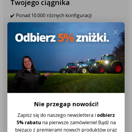
Twojego ciągnika
✔️ Ponad 10.000 różnych konfiguracji
✔️ Ponad 2.600 różnych modeli
ciągników
✔️ Ponad 18 różnych marek
ciągników
Nasza obsługa klienta jest do
Twojej dyspozycji!
Nie przegap nowości!
Zapisz się do naszego newslettera i
odbierz
Najczęściej zadawane pytania
5% rabatu
na pierwsze zamówienie! Bądź na
bieżąco z premierami nowych produktów oraz