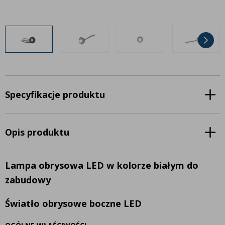
Inne akcesoria
Często zadawane pytania
Często zadawane pytania
Kontakt
Kontakt
Bezpłatny projekt oświetlenia
Sprawdź wszystko
O firmie
AgraLED Blog
Specyfikacje produktu
+48 81 884 70 94
Opis produktu
info@agraled.pl
+48 723 353 044
Lampa obrysowa LED w kolorze białym do
zabudowy
Światło obrysowe boczne LED