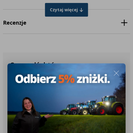
Długość: 140 mm
Czytaj więcej
Wysokość: 110 mm
Głębokość: 30 mm
Recenzje
Odległość pomiędzy śrubami: 80 mm
KOLOR
Biały – z przodu
Czerwony – z tyłu
Sprawdź, które
produkty pasują do
Twojego ciągnika
✔️ Ponad 10.000 różnych konfiguracji
✔️ Ponad 2.600 różnych modeli
ciągników