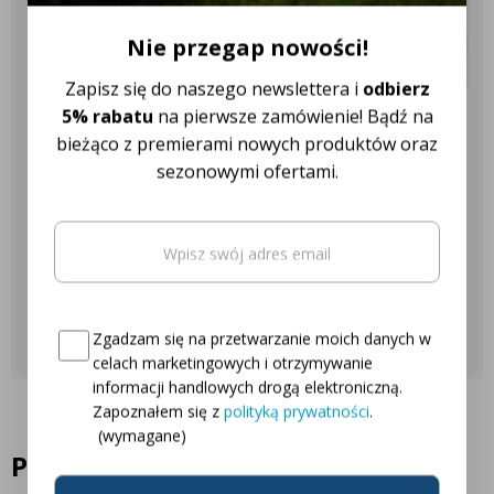
✔️ Ponad 18 różnych marek
ciągników
Nie przegap nowości!
Zapisz się do naszego newslettera i
odbierz
5% rabatu
na pierwsze zamówienie! Bądź na
Nasza obsługa klienta jest do
bieżąco z premierami nowych produktów oraz
Twojej dyspozycji!
sezonowymi ofertami.
Email
(wymagane)
Najczęściej zadawane pytania
Oto Twój kod zniżkowy na
5% rabatu
Skontaktuj się z nami
Consent
(wymagane)
Zgadzam się na przetwarzanie moich danych w
celach marketingowych i otrzymywanie
informacji handlowych drogą elektroniczną.
Zapoznałem się z
polityką prywatności
.
(wymagane)
Podobne produkty