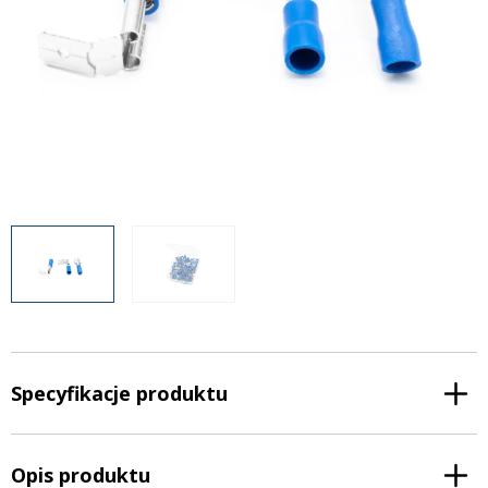
Inne akcesoria
Często zadawane pytania
Często zadawane pytania
Kontakt
Kontakt
Bezpłatny projekt oświetlenia
Sprawdź wszystko
O firmie
AgraLED Blog
+48 81 884 70 94
info@agraled.pl
+48 723 353 044
Specyfikacje produktu
Opis produktu