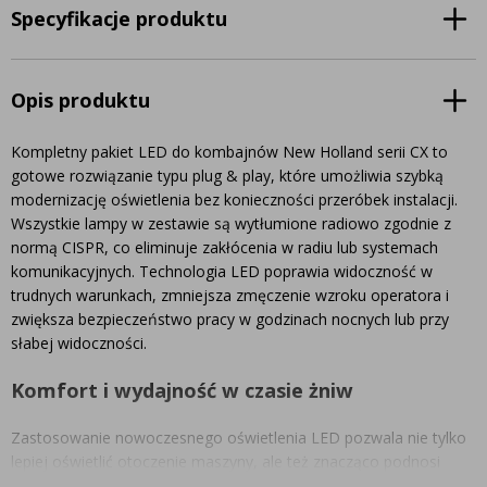
Specyfikacje produktu
Opis produktu
Kompletny pakiet LED do kombajnów New Holland serii CX to
gotowe rozwiązanie typu plug & play, które umożliwia szybką
modernizację oświetlenia bez konieczności przeróbek instalacji.
Wszystkie lampy w zestawie są wytłumione radiowo zgodnie z
normą CISPR, co eliminuje zakłócenia w radiu lub systemach
komunikacyjnych. Technologia LED poprawia widoczność w
trudnych warunkach, zmniejsza zmęczenie wzroku operatora i
zwiększa bezpieczeństwo pracy w godzinach nocnych lub przy
słabej widoczności.
Komfort i wydajność w czasie żniw
Zastosowanie nowoczesnego oświetlenia LED pozwala nie tylko
lepiej oświetlić otoczenie maszyny, ale też znacząco podnosi
komfort pracy operatora. Jaśniejsze, bardziej naturalne światło