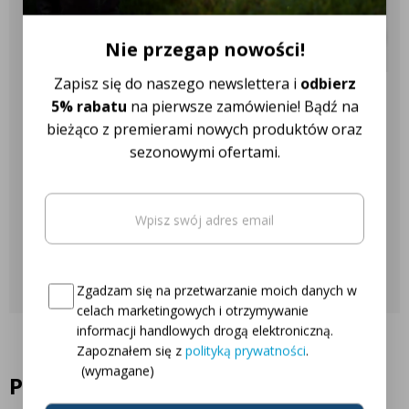
✔️ Ponad 18 różnych marek
CX 7.80
CX 8.70
CX 8.80
ciągników
Modernizacja oświetlenia na LED w kombajnach New Holland CX
Nie przegap nowości!
pozwala znacząco poprawić widoczność podczas pracy po
zmroku oraz zwiększyć bezpieczeństwo w czasie żniw. Dzięki
Zapisz się do naszego newslettera i
odbierz
technologii LED zyskuje się jaśniejsze i bardziej naturalne światło,
Nasza obsługa klienta jest do
5% rabatu
na pierwsze zamówienie! Bądź na
które lepiej odwzorowuje otoczenie maszyny.
bieżąco z premierami nowych produktów oraz
Twojej dyspozycji!
sezonowymi ofertami.
Najczęściej zadawane pytania
Email
(wymagane)
Oto Twój kod zniżkowy na
5% rabatu
Skontaktuj się z nami
Consent
(wymagane)
Zgadzam się na przetwarzanie moich danych w
celach marketingowych i otrzymywanie
informacji handlowych drogą elektroniczną.
Zapoznałem się z
polityką prywatności
.
(wymagane)
Podobne produkty