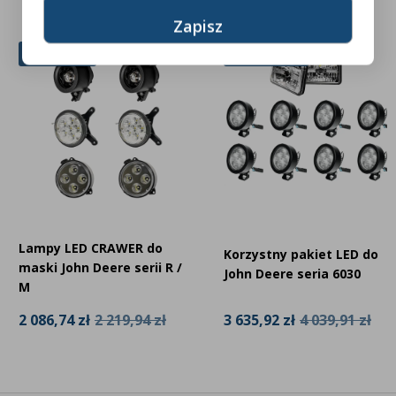
6% Zniżki
10% Zniżki
Lampy LED CRAWER do
Korzystny pakiet LED do
maski John Deere serii R /
John Deere seria 6030
M
3 635,92 zł
4 039,91 zł
2 086,74 zł
2 219,94 zł