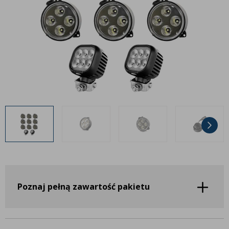
Inne akcesoria
Często zadawane pytania
Często zadawane pytania
Kontakt
Kontakt
Bezpłatny projekt oświetlenia
Sprawdź wszystko
O firmie
AgraLED Blog
+48 81 884 70 94
info@agraled.pl
+48 723 353 044
Poznaj pełną zawartość pakietu