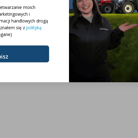
 różnych konfiguracji
zetwarzanie moich
rketingowych i
rmacji handlowych drogą
różnych modeli
oznałem się z
polityką
gane)
żnych marek