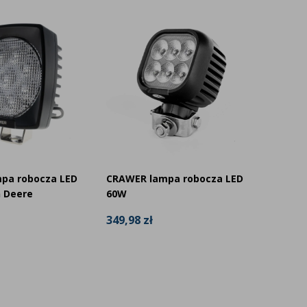
pa robocza LED
CRAWER lampa robocza LED
Lampa 
n Deere
60W
10W ok
349,98 zł
79,99 