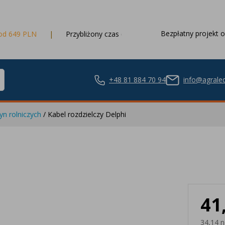
Bezpłatny projekt o
Przybliżony czas dostawy
3 dni robocze
+48 81 884 70 94
info@agraled
n rolniczych
/ Kabel rozdzielczy Delphi
ze LED
41
nie LED
34,14 n