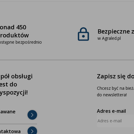
onad 450
Bezpieczne 
roduktów
w Agraled.pl
ostępne bezpośrednio
pół obsługi
Zapisz się d
jest do
Chcesz być na bież
yspozycji!
do newslettera!
Adres e-mail
dawane
ntaktowa