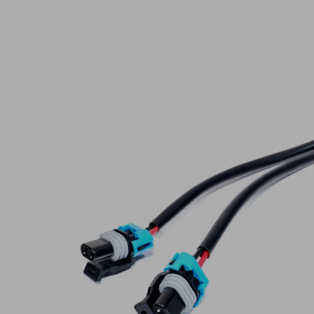
Lampy ostrzegawcze
Lampy obrys
LED
pozycyjne L
Panele świetlne LED
Oświetlenie
Bar
wewnętrze 
Opryskiwacze polowe
Oferty paki
LED
LED
Zestawy oświetlenia
Inne akcesor
LED
Często zadawane
Kontakt
pytania