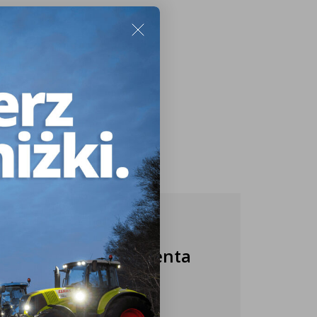
Nasza obsługa klienta
jest do Twojej
dyspozycji!