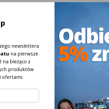
o John Deere
 do John Deere
ej
ap
szego newslettera
batu
na pierwsze
 na bieżąco z
ych produktów
 ofertami.
iżkowy na
5%
które
pasują do
iągnika