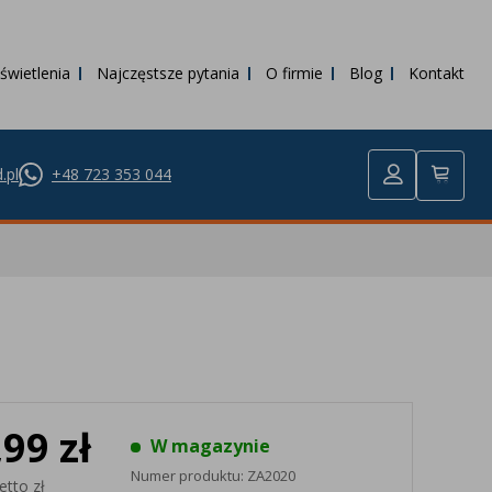
świetlenia
Najczęstsze pytania
O firmie
Blog
Kontakt
.pl
+48 723 353 044
,99 zł
W magazynie
Numer produktu:
ZA2020
etto zł