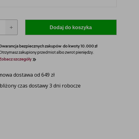
Dodaj do koszyka
owa dostawa od 649 zł
 model i rocznik swojego ciągnika, a nasz
bliżony czas dostawy 3 dni robocze
zaproponuje idealnie dopasowane lampy, zapewniające
ektywność oświetlenia.
UŻ TERAZ