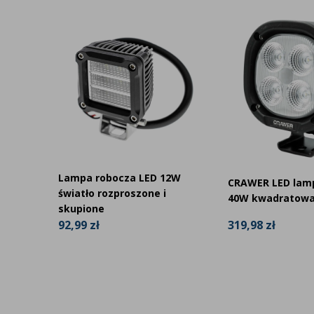
Lampa robocza LED 12W
a LED
CRAWER LED lam
światło rozproszone i
 SCR
40W kwadratow
skupione
319,98 zł
92,99 zł