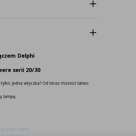
łączem Delphi
ere serii 20/30
t tylko jedna wtyczka? Od teraz możesz łatwo
ą lampę.
 do John Deere
 do John Deere