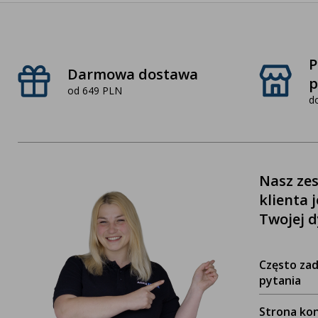
P
Darmowa dostawa
p
od 649 PLN
d
Nasz zes
klienta 
Twojej d
Często za
pytania
Strona ko