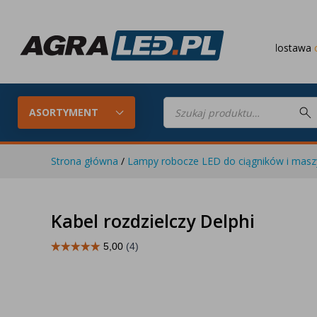
Darmowa dostawa
od 649 PLN
Wyszukiwarka
produktów
ASORTYMENT
Strona główna
/
Lampy robocze LED do ciągników i maszy
Konfigurator LED
Lampy roboc
Kabel rozdzielczy Delphi
Skompletuj oświetlenie LED do
swojego ciągnika
Lampy tylne LED
Lampy przed