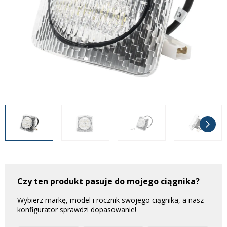
Często zadawane pytania
Często zadawane pytania
Kontakt
Kontakt
Bezpłatny projekt oświetlenia
Sprawdź wszystko
O firmie
AgraLED Blog
+48 81 884 70 94
info@agraled.pl
+48 723 353 044
Czy ten produkt pasuje do mojego ciągnika?
Wybierz markę, model i rocznik swojego ciągnika, a nasz
konfigurator sprawdzi dopasowanie!