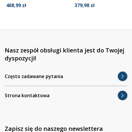
468,99 zł
379,98 zł
Nasz zespół obsługi klienta jest do Twojej
Nie przegap nowości
dyspozycji!
Zapisz się do naszego newslettera i
odbierz 5%
zamówienie! Bądź na bieżąco z premierami now
Często zadawane pytania
sezonowymi ofertami.
Email
(wymagane)
Strona kontaktowa
Oto Twój kod zniżkowy na
5% ra
Consent
(wymagane)
Zgadzam się na przetwarzanie moich danych w celach 
Zapisz się do naszego newslettera
otrzymywanie informacji handlowych drogą elektronicz