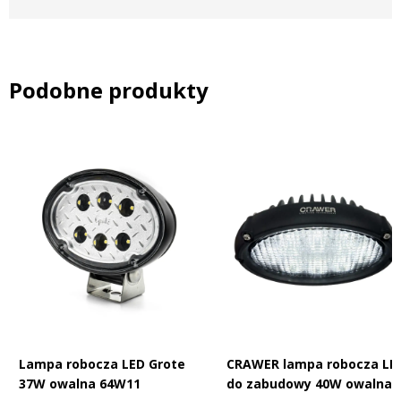
Case seria CS (1997–2003)
CS110
CS120
CS130
CS150
Podobne produkty
Steyr – seria CVT
CVT120
CVT130
CVT150
CVT170
Steyr (1996–2003)
9105
9115
9125
9145
Lampa robocza LED Grote
CRAWER lampa robocza LE
37W owalna 64W11
do zabudowy 40W owalna