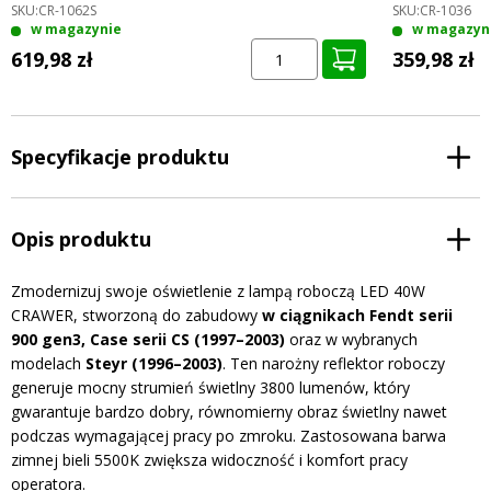
SKU:
CR-1062S
SKU:
CR-1036
w magazynie
w magazyn
619,98 zł
359,98 zł
Specyfikacje produktu
Opis produktu
Zmodernizuj swoje oświetlenie z lampą roboczą LED 40W
CRAWER, stworzoną do zabudowy
w ciągnikach Fendt serii
900 gen3, Case serii CS (1997–2003)
oraz w wybranych
modelach
Steyr (1996–2003)
. Ten narożny reflektor roboczy
generuje mocny strumień świetlny 3800 lumenów, który
gwarantuje bardzo dobry, równomierny obraz świetlny nawet
podczas wymagającej pracy po zmroku. Zastosowana barwa
zimnej bieli 5500K zwiększa widoczność i komfort pracy
operatora.