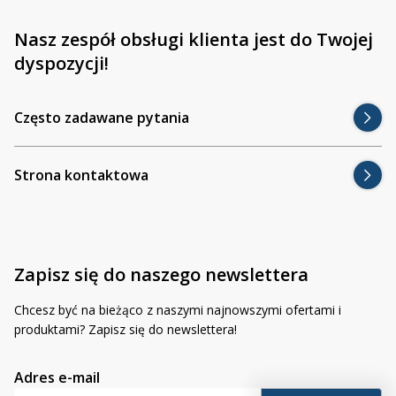
fabrycznych żarówek / lamp halogenowych, eliminując ryzyko
luzów, nieprawidłowego ustawienia wiązki światła czy
Nasz zespół obsługi klienta jest do Twojej
uszkodzenia elementów reflektora.
dyspozycji!
📄Instalacja adaptera ZA4027
Często zadawane pytania
Strona kontaktowa
Zapisz się do naszego newslettera
Chcesz być na bieżąco z naszymi najnowszymi ofertami i
produktami? Zapisz się do newslettera!
Adres e-mail