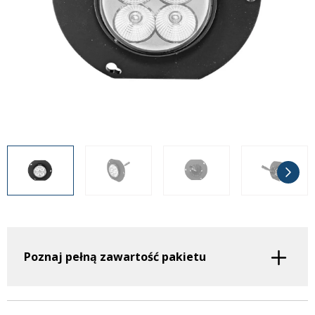
Inne akcesoria
Często zadawane pytania
Często zadawane pytania
Kontakt
Kontakt
Bezpłatny projekt oświetlenia
Sprawdź wszystko
O firmie
AgraLED Blog
+48 81 884 70 94
info@agraled.pl
+48 723 353 044
Poznaj pełną zawartość pakietu