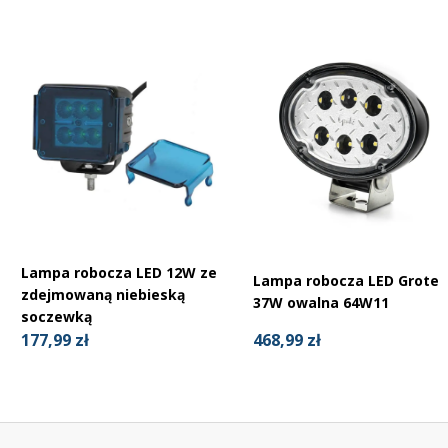
Zetor:
5211
6245
7711
8145
Lampa robocza LED 12W ze
10145
Lampa robocza LED Grote
zdejmowaną niebieską
37W owalna 64W11
soczewką
Instalacja adapterów do lamp LED
468,99 zł
177,99 zł
Montaż adapterów do lamp LED jest kluczowym etapem
zapewniającym prawidłowe dopasowanie źródła światła do
reflektora oraz bezpieczne działanie całego układu oświetlenia.
Adaptery umożliwiają stabilne zamocowanie lamp LED w miejscu