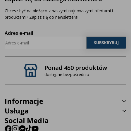
New Holland
Chcesz być na bieżąco z naszymi najnowszymi ofertami i
T8010
T8020
T8030
T8040
T8050
produktami? Zapisz się do newslettera!
TG210
TG215
TG230
TG245
TG255
Adres e-mail
TG275
TG285
Ponad 450 produktów
dostępne bezpośrednio
Informacje
Usługa
Social Media