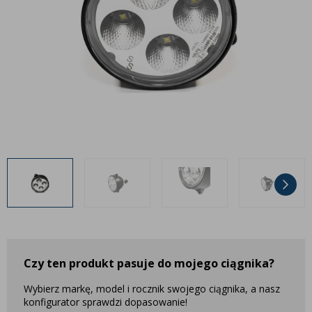
Inne akcesoria
Często zadawane pytania
Często zadawane pytania
Kontakt
Kontakt
Bezpłatny projekt oświetlenia
Sprawdź wszystko
O firmie
AgraLED Blog
+48 81 884 70 94
info@agraled.pl
+48 723 353 044
Czy ten produkt pasuje do mojego ciągnika?
Wybierz markę, model i rocznik swojego ciągnika, a nasz
konfigurator sprawdzi dopasowanie!