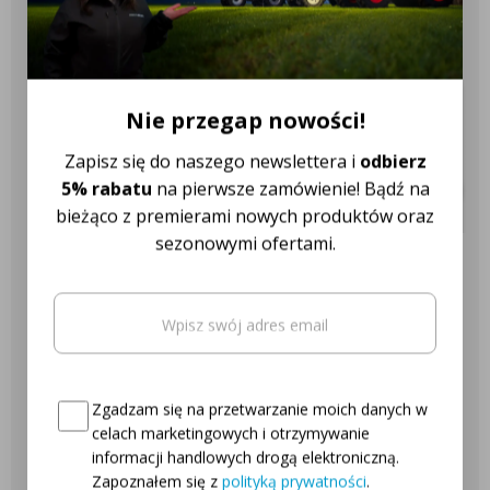
✔️ Ponad 10.000 różnych konfiguracji
Światło skupione
✔️ Ponad 2.600 różnych modeli
WYMIARY W MM
ciągników
Nie przegap nowości!
Średnica: 84 mm
Głębokość: 55 mm
✔️ Ponad 18 różnych marek
Zapisz się do naszego newslettera i
odbierz
ciągników
5% rabatu
na pierwsze zamówienie! Bądź na
Zastosowanie i kompatybilność
bieżąco z premierami nowych produktów oraz
sezonowymi ofertami.
Lampa robocza LED CRAWER 45W jest w pełni kompatybilna z
wieloma modelami ciągników John Deere, Case IH i New Holland.
Nasza obsługa klienta jest do
Email
(wymagane)
Oryginalne numery:
Twojej dyspozycji!
Oto Twój kod zniżkowy na
5% rabatu
John Deere: AL209455
CNH: 87539115 / 87328621
Najczęściej zadawane pytania
Consent
(wymagane)
Zgadzam się na przetwarzanie moich danych w
Pasują do montażu w następujących modelach John Deere,
celach marketingowych i otrzymywanie
Case oraz New Holland:
Skontaktuj się z nami
informacji handlowych drogą elektroniczną.
Zapoznałem się z
polityką prywatności
.
John Deere