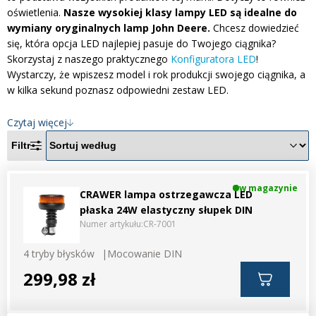
Inne akcesoria
Często zadawane pytania
oświetlenia.
Nasze wysokiej klasy lampy LED są idealne do
Często zadawane pytania
wymiany oryginalnych lamp John Deere.
Chcesz dowiedzieć
Kontakt
Kontakt
się, która opcja LED najlepiej pasuje do Twojego ciągnika?
Skorzystaj z naszego praktycznego
Konfiguratora LED
!
Bezpłatny projekt oświetlenia
Wystarczy, że wpiszesz model i rok produkcji swojego ciągnika, a
Sprawdź wszystko
w kilka sekund poznasz odpowiedni zestaw LED.
O firmie
Czytaj więcej
AgraLED Blog
Filtr
+48 81 884 70 94
w magazynie
info@agraled.pl
CRAWER lampa ostrzegawcza LED
+48 723 353 044
płaska 24W elastyczny słupek DIN
Numer artykułu:
CR-7001
4 tryby błysków
Mocowanie DIN
299,98 zł