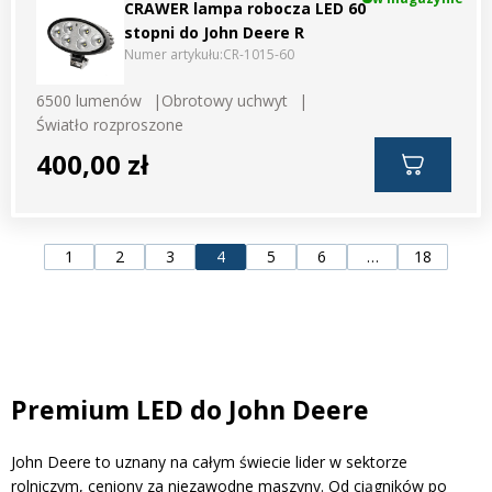
CRAWER lampa robocza LED 60
stopni do John Deere R
Numer artykułu:
CR-1015-60
6500 lumenów
Obrotowy uchwyt
Światło rozproszone
400,00 zł
1
2
3
4
5
6
…
18
Premium LED do John Deere
John Deere to uznany na całym świecie lider w sektorze
rolniczym, ceniony za niezawodne maszyny. Od ciągników po