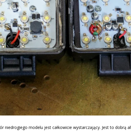
bór niedrogiego modelu jest całkowicie wystarczający. Jest to dobrą 