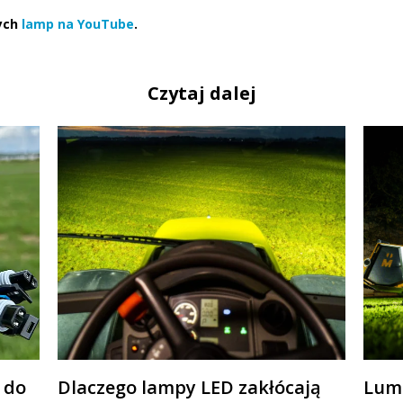
tych
lamp na YouTube
.
Czytaj dalej
 do
Dlaczego lampy LED zakłócają
Lume