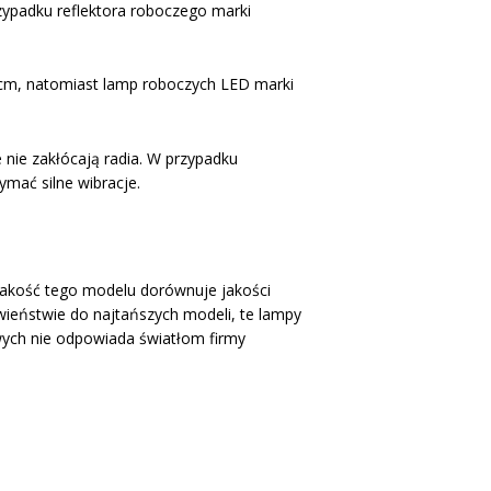
rzypadku reflektora roboczego marki
 cm, natomiast lamp roboczych LED marki
 nie zakłócają radia. W przypadku
mać silne wibracje.
akość tego modelu dorównuje jakości
wieństwie do najtańszych modeli, te lampy
owych nie odpowiada światłom firmy