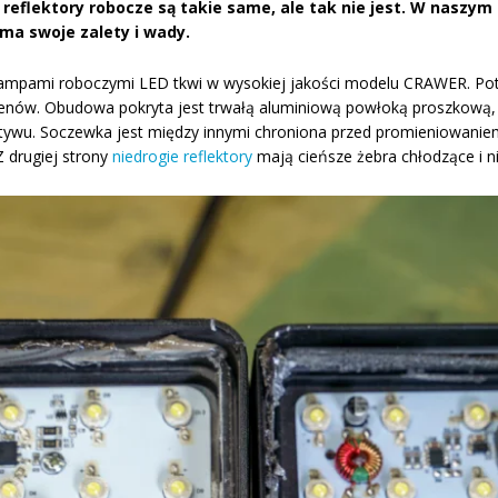
e reflektory robocze są takie same, ale tak nie jest. W nasz
ma swoje zalety i wady.
lampami roboczymi LED tkwi w wysokiej jakości modelu CRAWER. P
nów. Obudowa pokryta jest trwałą aluminiową powłoką proszkową, z
ywu. Soczewka jest między innymi chroniona przed promieniowanie
Z drugiej strony
niedrogie reflektory
mają cieńsze żebra chłodzące i n