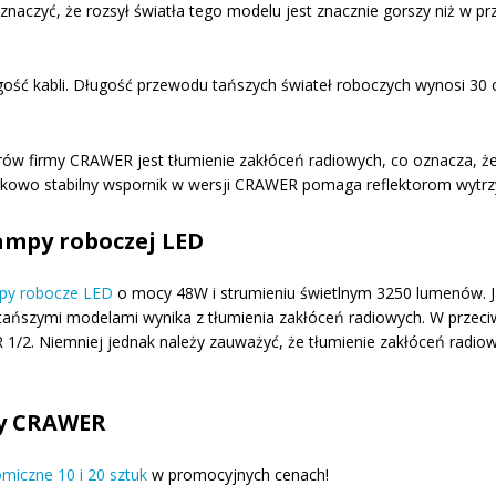
znaczyć, że rozsył światła tego modelu jest znacznie gorszy niż w p
gość kabli. Długość przewodu tańszych świateł roboczych wynosi 30
rów firmy CRAWER jest tłumienie zakłóceń radiowych, co oznacza, że
tkowo stabilny wspornik w wersji CRAWER pomaga reflektorom wytrzy
ampy roboczej LED
py robocze LED
o mocy 48W i strumieniu świetlnym 3250 lumenów. J
 tańszymi modelami wynika z tłumienia zakłóceń radiowych. W przeci
R 1/2. Niemniej jednak należy zauważyć, że tłumienie zakłóceń radi
my CRAWER
miczne 10 i 20 sztuk
w promocyjnych cenach!