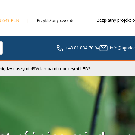
Bezpłatny projekt o
Przybliżony czas dostawy
3 dni robocze
+48 81 884 70 94
info@agraled
a między naszymi 48W lampami roboczymi LED?
ze LED
nie LED