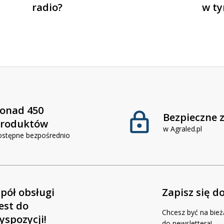
radio?
w ty
onad 450
Bezpieczne 
roduktów
w Agraled.pl
ostępne bezpośrednio
pół obsługi
Zapisz się d
jest do
Chcesz być na bież
yspozycji!
do newslettera!