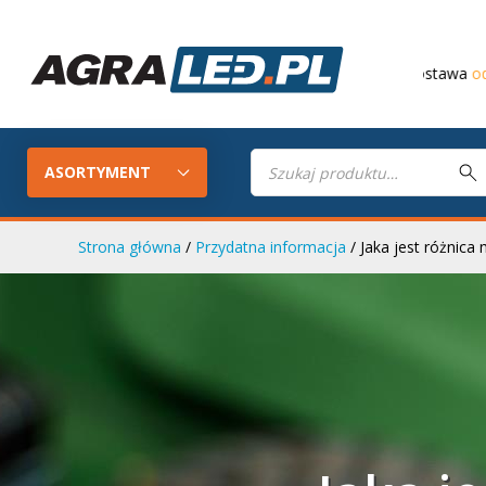
Darmowa dostawa
od 649 PLN
Wyszukiwarka
produktów
ASORTYMENT
Strona główna
/
Przydatna informacja
/ Jaka jest różnic
Konfigurator LED
Lampy roboc
Skompletuj oświetlenie LED do
swojego ciągnika
Lampy tylne LED
Lampy przed