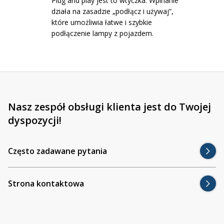
Plug and play jest to wtyczka. Wpinanie
Inne akcesoria
Często zadawane pytania
działa na zasadzie „podłącz i używaj”,
Często zadawane pytania
które umożliwia łatwe i szybkie
Kontakt
Kontakt
podłączenie lampy z pojazdem.
Bezpłatny projekt oświetlenia
Sprawdź wszystko
O firmie
AgraLED Blog
Nasz zespół obsługi klienta jest do Twojej
dyspozycji!
+48 81 884 70 94
info@agraled.pl
+48 723 353 044
Często zadawane pytania
Strona kontaktowa