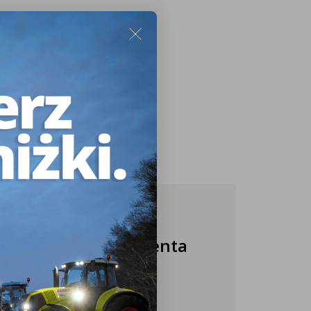
Nasza obsługa klienta
jest do Twojej
dyspozycji!