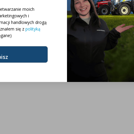
 różnych konfiguracji
zetwarzanie moich
rketingowych i
różnych modeli
rmacji handlowych drogą
oznałem się z
polityką
gane)
żnych marek