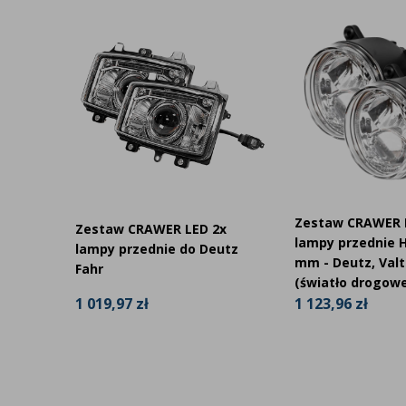
Zestaw CRAWER 
Zestaw CRAWER LED 2x
dnie
lampy przednie H
lampy przednie do Deutz
mm - Deutz, Valt
Fahr
(światło drogowe
1 019,97 zł
1 123,96 zł