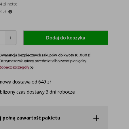
4 zł netto
13
zł
Dodaj do koszyka
 model i rocznik swojego ciągnika, a nasz
owa dostawa od 649 zł
zaproponuje idealnie dopasowane lampy, zapewniające
ektywność oświetlenia.
bliżony czas dostawy 3 dni robocze
UŻ TERAZ
j pełną zawartość pakietu