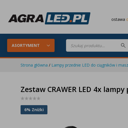
Darmowa dostawa
od 649 PLN
Wyszukiwarka
produktów
ASORTYMENT
Strona główna
/
Lampy przednie LED do ciągników i masz
Konfigurator LED
Lampy roboc
Zestaw CRAWER LED 4x lampy 
Skompletuj oświetlenie LED do
swojego ciągnika
6% Zniżki
Lampy tylne LED
Lampy przed