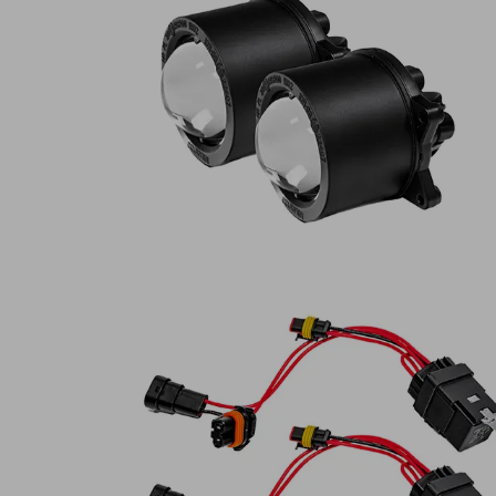
Lampy ostrzegawcze
Lampy obrys
LED
pozycyjne L
Panele świetlne LED
Oświetlenie
Bar
wewnętrze 
Opryskiwacze polowe
Oferty paki
LED
LED
Zestawy oświetlenia
Inne akcesor
LED
Często zadawane
Kontakt
pytania