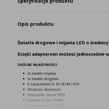
Specyfikacje produktu
Opis produktu
Światła drogowe i mijania LED o średnic
Dzięki adapterowi możesz jednocześnie w
OGÓLNE WŁAŚCIWOŚCI
2x światło mijania
2x światło drogowe
Z oznaczeniem E: E9 /R149 / R10
Obudowa: aluminium
Połączenie: złącze 9005
Materiał lampy: PMMA
Wodoodporność: IP67