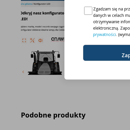
✔️ Ponad 10.000
Consent
(wymagane)
Zgadzam się na pr
danych w celach ma
✔️ Ponad 2.600 
otrzymywanie info
ciągników
elektroniczną. Zap
prywatności
.
(wyma
✔️ Ponad 18 ró
ciągników
Podobne produkty