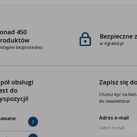
onad 450
Bezpieczne 
roduktów
w Agraled.pl
ostępne bezpośrednio
pół obsługi
Zapisz się d
jest do
Chcesz być na bież
yspozycji!
do newslettera!
Adres e-mail
dawane