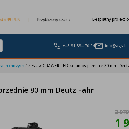
Bezpłatny projekt o
Przybliżony czas dostawy
3 dni robocze
+48 81 884 70 94
info@agraled
yn rolniczych
/ Zestaw CRAWER LED 4x lampy przednie 80 mm Deutz
ze LED
przednie 80 mm Deutz Fahr
2 079
nie LED
1 