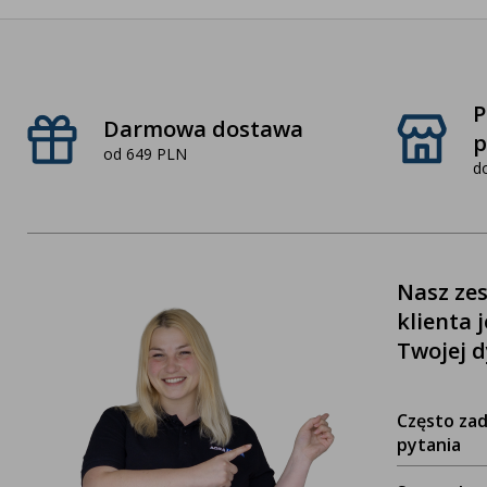
P
Darmowa dostawa
p
od 649 PLN
d
Nasz zes
klienta 
Twojej d
Często za
pytania