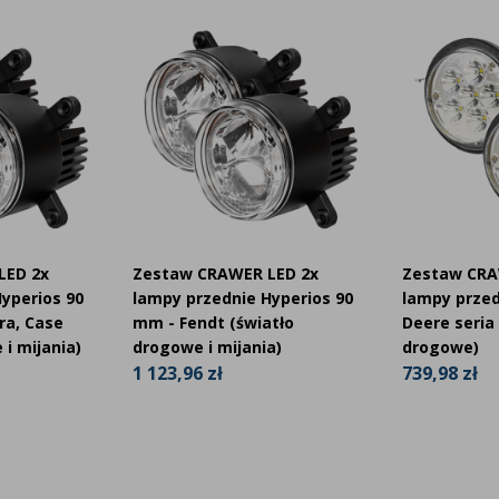
LED 2x
Zestaw CRAWER LED 2x
Zestaw CRA
yperios 90
lampy przednie Hyperios 90
lampy przed
ra, Case
mm - Fendt (światło
Deere seria
 i mijania)
drogowe i mijania)
drogowe)
1 123,96 zł
739,98 zł