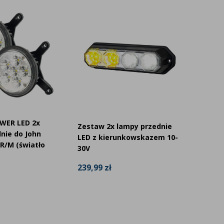
WER LED 2x
Zestaw 2x lampy przednie
Zestaw
nie do John
LED z kierunkowskazem 10-
LED św
 R/M (światło
30V
do Val
239,99 zł
819,98