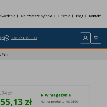
świetlenia
Najczęstsze pytania
O firmie
Blog
Kontakt
.pl
+48 723 353 044
 Fahr
,94 zł
W magazynie
955,13 zł
Numer produktu:
HS-DF201