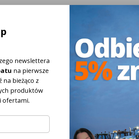
ej
ap
szego newslettera
batu
na pierwsze
 na bieżąco z
ych produktów
 ofertami.
które
iżkowy na
5%
pasują do
00
iągnika