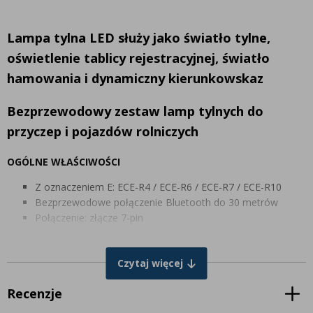
Lampa tylna LED służy jako światło tylne,
oświetlenie tablicy rejestracyjnej, światło
hamowania i dynamiczny kierunkowskaz
Bezprzewodowy zestaw lamp tylnych do
przyczep i pojazdów rolniczych
OGÓLNE WŁAŚCIWOŚCI
Z oznaczeniem E: ECE-R4 / ECE-R6 / ECE-R7 / ECE-R10
Bezprzewodowe połączenie Bluetooth do 30 metrów
Połączenie: złącze 7-pin
Obudowa: gumowa powłoką zapobiegającą uszkodzeniu
lakieru
Czytaj więcej
4 funkcje
Wodoodporność: IP65
Recenzje
Tłumienie zakłóceń radiowych EMC: R10
W zestawie kabel do ładowania USB i złącze do zapalniczki