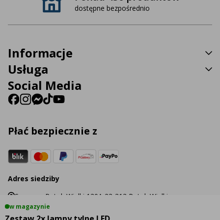
dostępne bezpośrednio
Informacje
Usługa
Social Media
Płać bezpiecznie z
Adres siedziby
Sp. z o.o. Potok Wielki 130A 23-313 Potok Wielki
w magazynie
Zestaw 2x lampy tylne LED