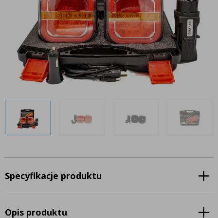
Inne akcesoria
Często zadawane pytania
Często zadawane pytania
Kontakt
Kontakt
Bezpłatny projekt oświetlenia
Sprawdź wszystko
O firmie
AgraLED Blog
+48 81 884 70 94
info@agraled.pl
+48 723 353 044
Specyfikacje produktu
Opis produktu