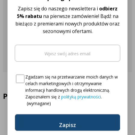
Wtyczkę 7-pin wystarczy zatrzasnąć lub wkręcić we wtyczkę
Nasza obsługa klienta jest do
Zapisz się do naszego newslettera i
odbierz
pojazdu. Antena radiowa zapewnia bezprzewodowe połączenie
Twojej dyspozycji!
Bluetooth z tylnymi światłami i ma zasięg 30 metrów. Nie ma
5% rabatu
na pierwsze zamówienie! Bądź na
potrzeby układania kabli! Tylne światła są zasilane wbudowanymi
bieżąco z premierami nowych produktów oraz
akumulatorami, które można ładować za pomocą portu USB w
sezonowymi ofertami.
Najczęściej zadawane pytania
komputerze lub zapalniczce.
Email
(wymagane)
Skontaktuj się z nami
Oto Twój kod zniżkowy na
5% rabatu
Consent
(wymagane)
Zgadzam się na przetwarzanie moich danych w
celach marketingowych i otrzymywanie
informacji handlowych drogą elektroniczną.
Podobne produkty
Zapoznałem się z
polityką prywatności
.
(wymagane)