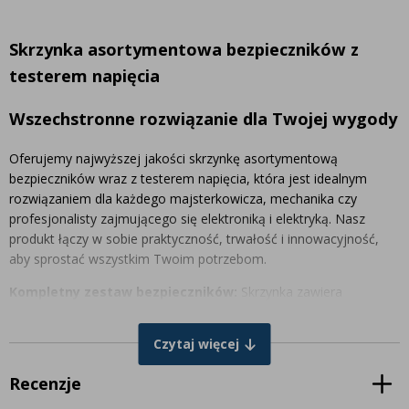
Skrzynka asortymentowa bezpieczników z
testerem napięcia
Wszechstronne rozwiązanie dla Twojej wygody
Oferujemy najwyższej jakości skrzynkę asortymentową
bezpieczników wraz z testerem napięcia, która jest idealnym
rozwiązaniem dla każdego majsterkowicza, mechanika czy
profesjonalisty zajmującego się elektroniką i elektryką. Nasz
produkt łączy w sobie praktyczność, trwałość i innowacyjność,
aby sprostać wszystkim Twoim potrzebom.
Kompletny zestaw bezpieczników:
Skrzynka zawiera
różnorodne bezpieczniki w różnych rozmiarach, co pozwala na
szybkie i łatwe znalezienie odpowiedniego elementu do Twojego
Czytaj więcej
projektu. Obudowa skrzynki wykonana jest z wysokiej jakości
materiałów, co zapewnia jej trwałość i odporność na uszkodzenia
Recenzje
mechaniczne.