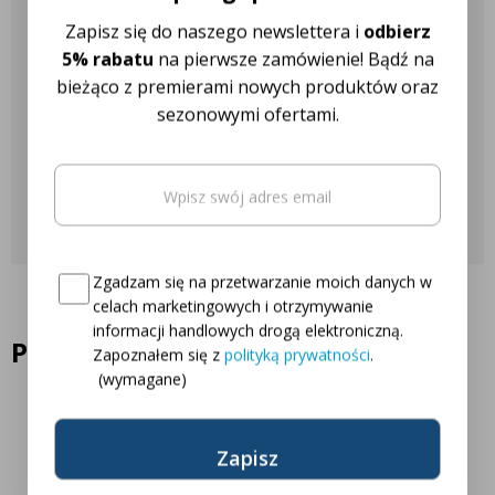
Nasza obsługa klienta jest do
Zapisz się do naszego newslettera i
odbierz
Twojej dyspozycji!
5% rabatu
na pierwsze zamówienie! Bądź na
bieżąco z premierami nowych produktów oraz
sezonowymi ofertami.
Najczęściej zadawane pytania
Email
(wymagane)
Skontaktuj się z nami
Oto Twój kod zniżkowy na
5% rabatu
Consent
(wymagane)
Zgadzam się na przetwarzanie moich danych w
celach marketingowych i otrzymywanie
informacji handlowych drogą elektroniczną.
Podobne produkty
Zapoznałem się z
polityką prywatności
.
(wymagane)
26% Zniżki