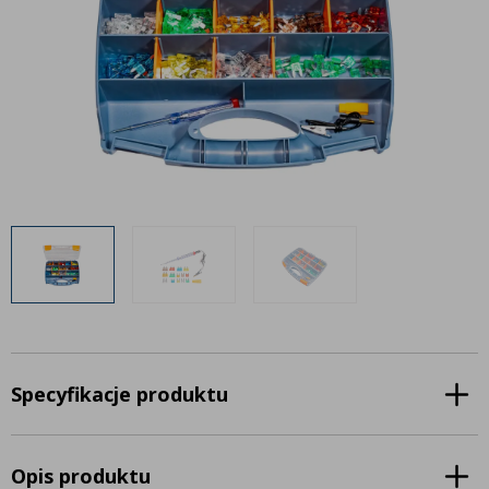
Inne akcesoria
Często zadawane pytania
Często zadawane pytania
Kontakt
Kontakt
Bezpłatny projekt oświetlenia
Sprawdź wszystko
O firmie
AgraLED Blog
+48 81 884 70 94
info@agraled.pl
+48 723 353 044
Specyfikacje produktu
Opis produktu