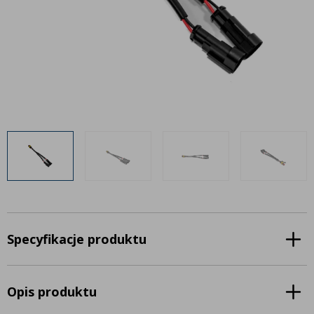
Inne akcesoria
Często zadawane pytania
Często zadawane pytania
Kontakt
Kontakt
Bezpłatny projekt oświetlenia
Sprawdź wszystko
O firmie
AgraLED Blog
+48 81 884 70 94
info@agraled.pl
+48 723 353 044
Specyfikacje produktu
Opis produktu