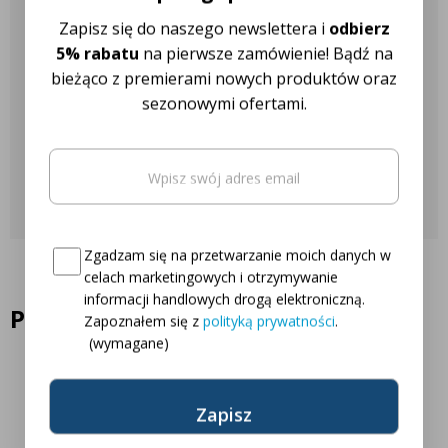
Nasza obsługa klienta jest do
Zapisz się do naszego newslettera i
odbierz
Twojej dyspozycji!
5% rabatu
na pierwsze zamówienie! Bądź na
bieżąco z premierami nowych produktów oraz
sezonowymi ofertami.
Najczęściej zadawane pytania
Email
(wymagane)
Skontaktuj się z nami
Oto Twój kod zniżkowy na
5% rabatu
Consent
(wymagane)
Zgadzam się na przetwarzanie moich danych w
celach marketingowych i otrzymywanie
informacji handlowych drogą elektroniczną.
Podobne produkty
Zapoznałem się z
polityką prywatności
.
(wymagane)