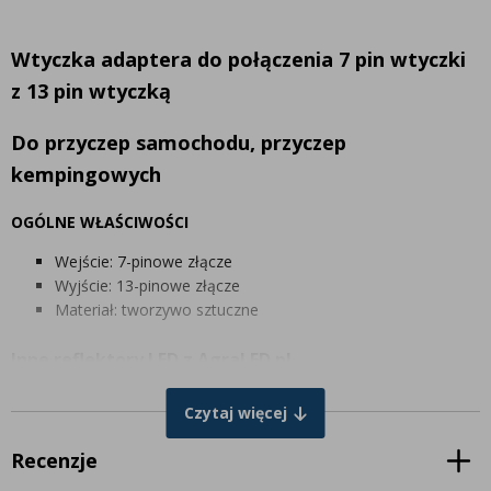
Wtyczka adaptera do połączenia 7 pin wtyczki
z 13 pin wtyczką
Do przyczep samochodu, przyczep
kempingowych
OGÓLNE WŁAŚCIWOŚCI
Wejście: 7-pinowe złącze
Wyjście: 13-pinowe złącze
Materiał: tworzywo sztuczne
Inne reflektory LED z AgraLED.pl
AgraLED.pl oferuje szeroką gamę nie tylko
lamp tylnych LED
, ale
Czytaj więcej
także
reflektorów roboczych LED.
Jeśli masz jakiekolwiek pytania dotyczące naszych produktów lub
Recenzje
zamówienia, możesz skontaktować się z nami w dowolnym