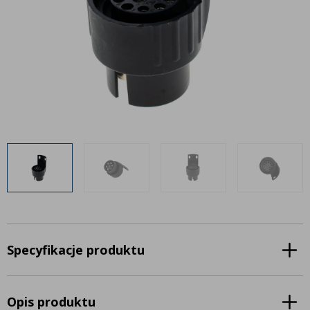
Inne akcesoria
Często zadawane pytania
Często zadawane pytania
Kontakt
Kontakt
Bezpłatny projekt oświetlenia
Sprawdź wszystko
O firmie
AgraLED Blog
+48 81 884 70 94
info@agraled.pl
+48 723 353 044
Specyfikacje produktu
Opis produktu