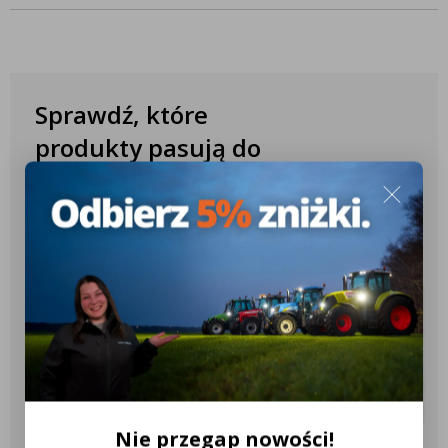
momencie bez zobowiązań. Można się z nami skontaktować
przez e-mail, telefon i WhatsApp. Wszystkie opcje kontaktu, a
także informacje znajdziesz na naszej
stronie kontaktowej
.
Sprawdź, które
produkty pasują do
Twojego ciągnika
✔️ Ponad 10.000 różnych konfiguracji
✔️ Ponad 2.600 różnych modeli
ciągników
✔️ Ponad 18 różnych marek
ciągników
Nie przegap nowości!