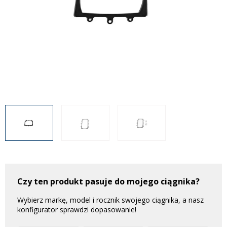
Inne akcesoria
Często zadawane pytania
Często zadawane pytania
Kontakt
Kontakt
Bezpłatny projekt oświetlenia
Sprawdź wszystko
O firmie
AgraLED Blog
+48 81 884 70 94
info@agraled.pl
+48 723 353 044
Czy ten produkt pasuje do mojego ciągnika?
Wybierz markę, model i rocznik swojego ciągnika, a nasz
konfigurator sprawdzi dopasowanie!