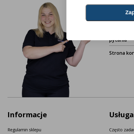
klienta 
Twojej d
Często za
pytania
Strona ko
Informacje
Usługa
Regulamin sklepu
Często zada