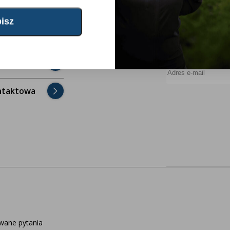
jest do
Chcesz być na bież
yspozycji!
do newslettera!
Adres e-mail
dawane
ntaktowa
wane pytania