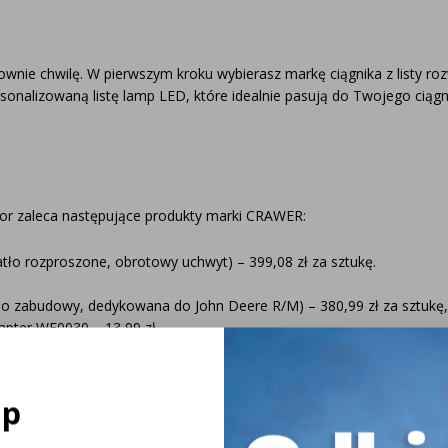
owe i
ED
łownie chwilę. W pierwszym kroku wybierasz markę ciągnika z listy r
rsonalizowaną listę lamp LED, które idealnie pasują do Twojego ciągn
LED
etowe
tor zaleca następujące produkty marki CRAWER:
ło rozproszone, obrotowy uchwyt) – 399,08 zł za sztukę.
Wybierz markę,
ia
konfigurator 
o zabudowy, dedykowana do John Deere R/M) – 380,99 zł za sztukę,
maksymalną ef
dapter WE0030 – 13,99 zł.
kę. Lampy robocze w masce: 2x CR-1031 (4000 lumenów, do zabudowy)
WYBRÓBUJ J
019S (2x lampa przednia LED, światło mijania i drogowe) – 779,98 zł
ło mijania LED, homologacja drogowa) – 859,97 zł oraz CR-3041S (2
ap
5,73 zł.