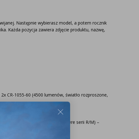
ozwijanej. Następnie wybierasz model, a potem rocznik
ika. Każda pozycja zawiera zdjęcie produktu, nazwę,
 model i rocznik swojego ciągnika, a nasz
zaproponuje idealnie dopasowane lampy, zapewniające
 2x CR-1055-60 (4500 lumenów, światło rozproszone,
ektywność oświetlenia.
 – 311,99 zł za sztukę.
UŻ TERAZ
.
x lampa przednia LED do John Deere serii R/M) –