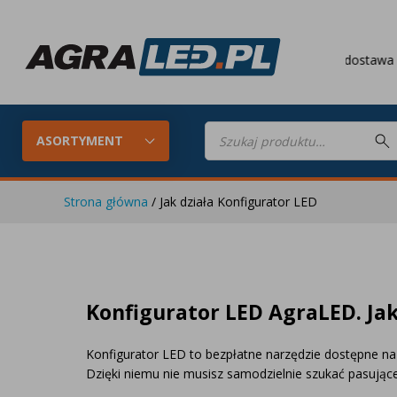
Darmowa dostawa
od 64
Wyszukiwarka
produktów
ASORTYMENT
Strona główna
/ Jak działa Konfigurator LED
Konfigurator LED
Lampy roboc
Skompletuj oświetlenie LED do
swojego ciągnika
Konfigurator LED AgraLED. Ja
Lampy tylne LED
Lampy przed
Konfigurator LED to bezpłatne narzędzie dostępne na 
Dzięki niemu nie musisz samodzielnie szukać pasująceg