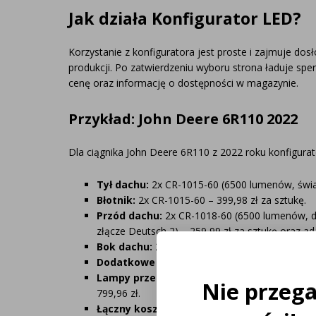
Lampy ostrzegawcze
Lampy obrys
Jak działa Konfigurator LED?
LED
pozycyjne L
Korzystanie z konfiguratora jest proste i zajmuje dos
produkcji. Po zatwierdzeniu wyboru strona ładuje spe
Panele świetlne LED
Oświetlenie
cenę oraz informację o dostępności w magazynie.
Bar
wewnętrze 
Przykład: John Deere 6R110 2022
Opryskiwacze polowe
Oferty paki
LED
LED
Dla ciągnika John Deere 6R110 z 2022 roku konfigura
Tył dachu:
2x CR-1015-60 (6500 lumenów, świat
Zestawy oświetlenia
Inne akcesor
Błotnik:
2x CR-1015-60 – 399,98 zł za sztukę.
LED
Przód dachu:
2x CR-1018-60 (6500 lumenów, d
złącze Deutsch 2) – 259,99 zł za sztukę oraz a
Bok dachu:
2x CR-1018-60 – 380,99 zł za sztu
Często zadawane
Kontakt
Dodatkowe lampy przednie na kabinie:
CR-3
pytania
Lampy przednie w masce:
CR-3032S (2x świat
Nie przeg
799,96 zł.
Łączny koszt kompletnego oświetlenia:
673