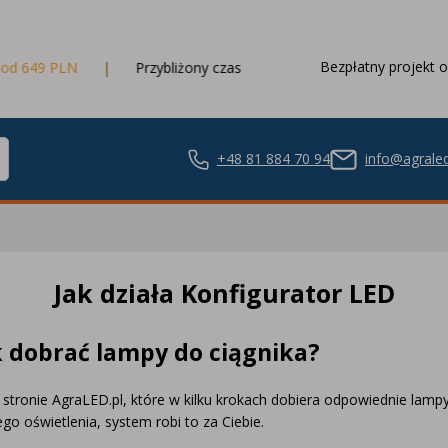
Bezpłatny projekt o
9 PLN
Przybliżony czas dostawy
3 dni robocze
+48 81 884 70 94
info@agraled
Jak działa Konfigurator LED
ze LED
k dobrać lampy do ciągnika?
nie LED
stronie AgraLED.pl, które w kilku krokach dobiera odpowiednie lamp
o oświetlenia, system robi to za Ciebie.