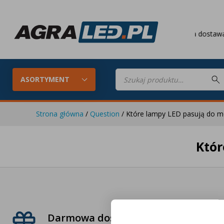
Darmowa dostawa
od 
Wyszukiwarka
produktów
ASORTYMENT
Strona główna
/
Question
/ Które lampy LED pasują do m
Któr
Konfigurator LED
Lampy roboc
Skompletuj oświetlenie LED do
swojego ciągnika
Lampy tylne LED
Lampy przed
P
Darmowa dostawa