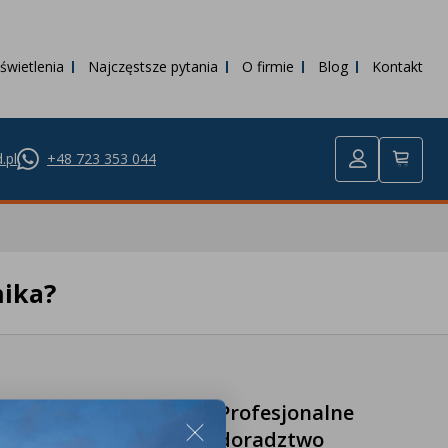
świetlenia
Najczęstsze pytania
O firmie
Blog
Kontakt
.pl
+48 723 353 044
nika?
Profesjonalne
zakupy
doradztwo