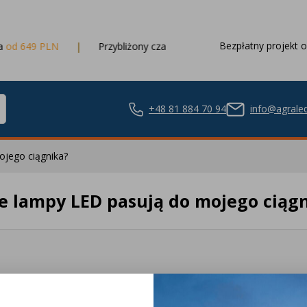
Bezpłatny projekt o
649 PLN
Przybliżony czas dostawy
3 dni robocze
+48 81 884 70 94
info@agraled
ojego ciągnika?
e lampy LED pasują do mojego ciąg
ze LED
nie LED
onad 450
Bezpieczne 