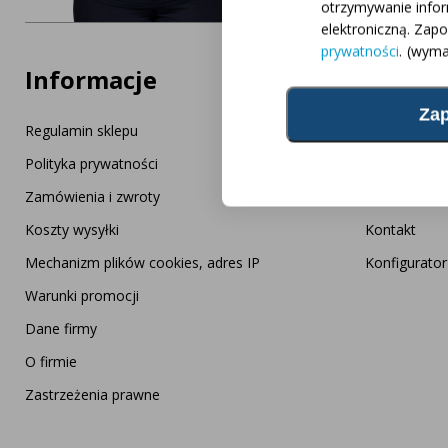
otrzymywanie info
elektroniczną. Zap
prywatności
.
(wyma
Informacje
Usługa
Regulamin sklepu
Często zada
Polityka prywatności
Bezpłatny pr
Zamówienia i zwroty
AgraLED Bl
Koszty wysyłki
Kontakt
Mechanizm plików cookies, adres IP
Konfigurato
Warunki promocji
Dane firmy
O firmie
Zastrzeżenia prawne