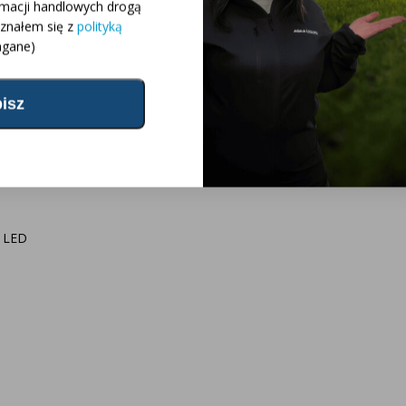
rmacji handlowych drogą
oznałem się z
polityką
gane)
wane pytania
ojekt oświetlenia
og
r LED