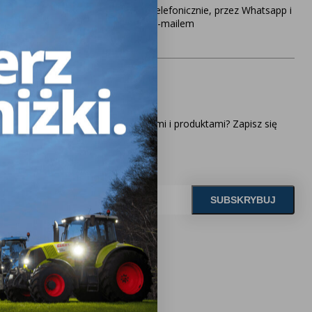
telefonicznie, przez Whatsapp i
e-mailem
o naszego newslettera
ąco z naszymi najnowszymi ofertami i produktami? Zapisz się
 model i rocznik swojego ciągnika, a nasz
zaproponuje idealnie dopasowane lampy, zapewniające
ektywność oświetlenia.
UŻ TERAZ