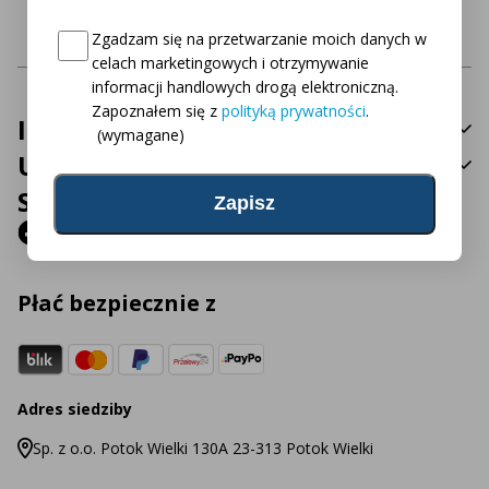
Ponad 450 produktów
dostępne bezpośrednio
Consent
(wymagane)
Zgadzam się na przetwarzanie moich danych w
celach marketingowych i otrzymywanie
informacji handlowych drogą elektroniczną.
Zapoznałem się z
polityką prywatności
.
Informacje
(wymagane)
Usługa
Social Media
Płać bezpiecznie z
Adres siedziby
Sp. z o.o. Potok Wielki 130A 23-313 Potok Wielki