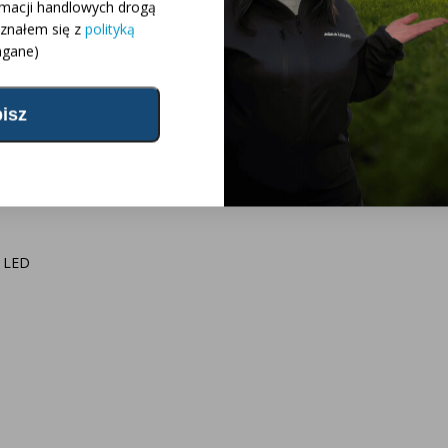
rmacji handlowych drogą
oznałem się z
polityką
gane)
wane pytania
ojekt oświetlenia
og
r LED