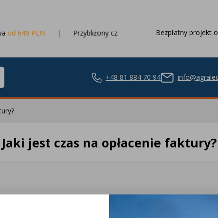
Bezpłatny projekt o
d 649 PLN
Przybliżony czas dostawy
3 dni robocze
+48 81 884 70 94
info@agraled
tury?
Jaki jest czas na opłacenie faktury?
ze LED
nie LED
onad 450
Bezpieczne 