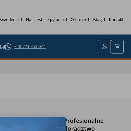
świetlenia
Najczęstsze pytania
O firmie
Blog
Kontakt
.pl
+48 723 353 044
Profesjonalne
zakupy
doradztwo