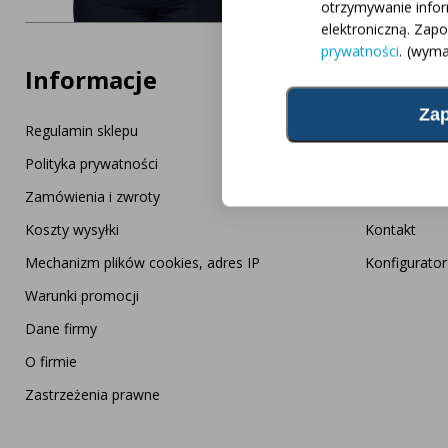
otrzymywanie info
elektroniczną. Zap
prywatności
.
(wyma
Informacje
Usługa
Regulamin sklepu
Często zada
Polityka prywatności
Bezpłatny pr
Zamówienia i zwroty
AgraLED Bl
Koszty wysyłki
Kontakt
Mechanizm plików cookies, adres IP
Konfigurato
Warunki promocji
Dane firmy
O firmie
Zastrzeżenia prawne