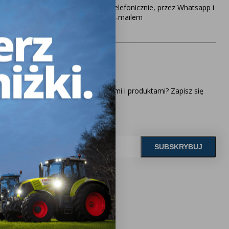
telefonicznie, przez Whatsapp i
e-mailem
o naszego newslettera
ąco z naszymi najnowszymi ofertami i produktami? Zapisz się
 model i rocznik swojego ciągnika, a nasz
zaproponuje idealnie dopasowane lampy, zapewniające
ektywność oświetlenia.
UŻ TERAZ