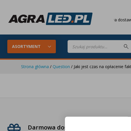
Darmowa dostawa
o
Wyszukiwarka
produktów
ASORTYMENT
Strona główna
/
Question
/ Jaki jest czas na opłacenie fak
Konfigurator LED
Lampy roboc
Skompletuj oświetlenie LED do
swojego ciągnika
Lampy tylne LED
Lampy przed
P
Darmowa dostawa