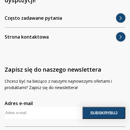
dyspozycji!
Inne akcesoria
Często zadawane pytania
Często zadawane pytania
Kontakt
Często zadawane pytania
Kontakt
Bezpłatny projekt oświetlenia
Strona kontaktowa
Sprawdź wszystko
O firmie
AgraLED Blog
Zapisz się do naszego newslettera
+48 81 884 70 94
info@agraled.pl
Chcesz być na bieżąco z naszymi najnowszymi ofertami i
+48 723 353 044
produktami? Zapisz się do newslettera!
Adres e-mail