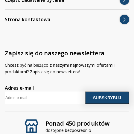
Inne akcesoria
Często zadawane pytania
Często zadawane pytania
Kontakt
Kontakt
Strona kontaktowa
Bezpłatny projekt oświetlenia
Sprawdź wszystko
O firmie
Zapisz się do naszego newslettera
AgraLED Blog
Chcesz być na bieżąco z naszymi najnowszymi ofertami i
produktami? Zapisz się do newslettera!
+48 81 884 70 94
info@agraled.pl
+48 723 353 044
Adres e-mail
Ponad 450 produktów
dostępne bezpośrednio