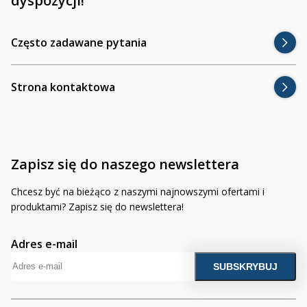
dyspozycji!
Inne akcesoria
Często zadawane pytania
Często zadawane pytania
Kontakt
Często zadawane pytania
Kontakt
Bezpłatny projekt oświetlenia
Strona kontaktowa
Sprawdź wszystko
O firmie
AgraLED Blog
Zapisz się do naszego newslettera
+48 81 884 70 94
info@agraled.pl
Chcesz być na bieżąco z naszymi najnowszymi ofertami i
+48 723 353 044
produktami? Zapisz się do newslettera!
Adres e-mail