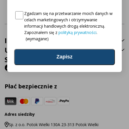
Ponad 450 produktów
Consent
(wymagane)
Zgadzam się na przetwarzanie moich danych w
dostępne bezpośrednio
celach marketingowych i otrzymywanie
informacji handlowych drogą elektroniczną.
Zapoznałem się z
polityką prywatności
.
Informacje
(wymagane)
Usługa
Social Media
Płać bezpiecznie z
Adres siedziby
Sp. z o.o. Potok Wielki 130A 23-313 Potok Wielki