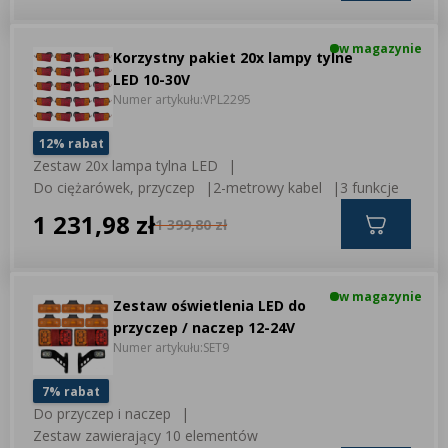
w magazynie
Korzystny pakiet 20x lampy tylne
LED 10-30V
Numer artykułu:
VPL2295
12% rabat
Zestaw 20x lampa tylna LED
Do ciężarówek, przyczep
2-metrowy kabel
3 funkcje
1 231,98 zł
1 399,80 zł
w magazynie
Zestaw oświetlenia LED do
przyczep / naczep 12-24V
Numer artykułu:
SET9
7% rabat
Do przyczep i naczep
Zestaw zawierający 10 elementów