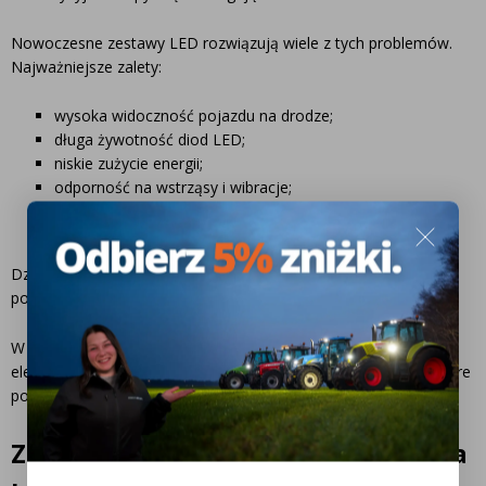
Nowoczesne zestawy LED rozwiązują wiele z tych problemów.
Najważniejsze zalety:
wysoka widoczność pojazdu na drodze;
długa żywotność diod LED;
niskie zużycie energii;
odporność na wstrząsy i wibracje;
szczelność na poziomie IP67;
szybki montaż na przyczepie lub maszynie.
Dzięki temu zestaw lamp do przyczepy sprawdza się zarówno
podczas transportu drogowego, jak i pracy w gospodarstwie.
W wielu przypadkach takie zestawy uzupełnia się również o inne
elementy oświetlenia, np.
lampy obrysowe i pozycyjne LED
, które
pomagają oznaczyć szerokość maszyny.
Zastosowanie zestawów oświetlenia