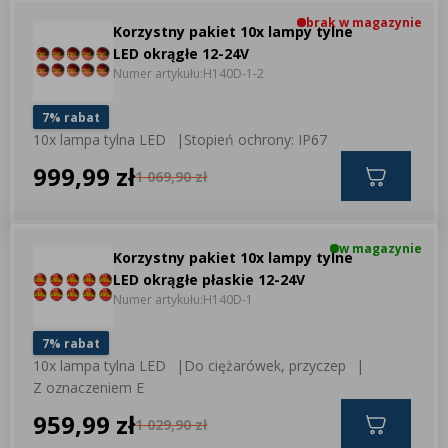
brak w magazynie
Korzystny pakiet 10x lampy tylne
LED okrągłe 12-24V
Numer artykułu:
H140D-1-2
7% rabat
10x lampa tylna LED
Stopień ochrony: IP67
999,99 zł
1 069,90 zł
w magazynie
Korzystny pakiet 10x lampy tylne
LED okrągłe płaskie 12-24V
Numer artykułu:
H140D-1
7% rabat
10x lampa tylna LED
Do ciężarówek, przyczep
Z oznaczeniem E
959,99 zł
1 029,90 zł