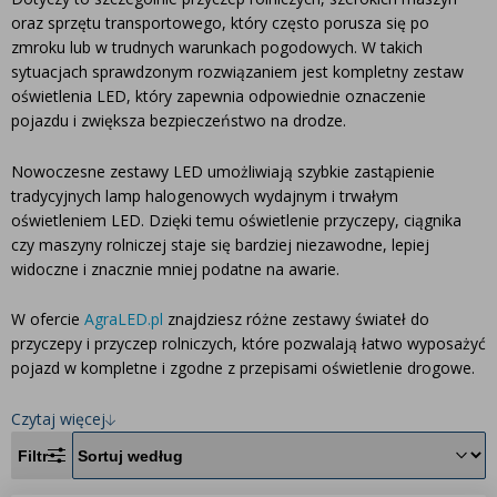
Inne akcesoria
Często zadawane pytania
oraz sprzętu transportowego, który często porusza się po
Często zadawane pytania
zmroku lub w trudnych warunkach pogodowych. W takich
Kontakt
Kontakt
sytuacjach sprawdzonym rozwiązaniem jest kompletny zestaw
oświetlenia LED, który zapewnia odpowiednie oznaczenie
Bezpłatny projekt oświetlenia
pojazdu i zwiększa bezpieczeństwo na drodze.
Sprawdź wszystko
O firmie
Nowoczesne zestawy LED umożliwiają szybkie zastąpienie
tradycyjnych lamp halogenowych wydajnym i trwałym
AgraLED Blog
oświetleniem LED. Dzięki temu oświetlenie przyczepy, ciągnika
czy maszyny rolniczej staje się bardziej niezawodne, lepiej
widoczne i znacznie mniej podatne na awarie.
+48 81 884 70 94
info@agraled.pl
W ofercie
AgraLED.pl
znajdziesz różne zestawy świateł do
+48 723 353 044
przyczepy i przyczep rolniczych, które pozwalają łatwo wyposażyć
pojazd w kompletne i zgodne z przepisami oświetlenie drogowe.
Czytaj więcej
Filtr