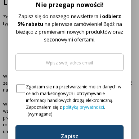
LED
Nie przegap nowości!
Zapisz się do naszego newslettera i
odbierz
Zestawy oświetleniowe LED znajdują zastosowanie w wielu
typach pojazdów i maszyn.
Najczęściej montuje się je w:
5% rabatu
na pierwsze zamówienie! Bądź na
bieżąco z premierami nowych produktów oraz
przyczepach rolniczych;
sezonowymi ofertami.
naczepach transportowych;
lawetach;
Email
(wymagane)
maszynach rolniczych;
pojazdach ciężarowych.
Oto Twój kod zniżkowy na
5% rabatu
W zależności od modelu mogą to być również praktyczne
zestawy lamp magnetycznych, które można łatwo zamontować
Consent
(wymagane)
Zgadzam się na przetwarzanie moich danych w
na maszynie bez trwałych modyfikacji konstrukcji.
celach marketingowych i otrzymywanie
informacji handlowych drogą elektroniczną.
W gospodarstwach rolnych oświetlenie transportowe często
Zapoznałem się z
polityką prywatności
.
współpracuje z innymi systemami lamp. Na przykład podczas
(wymagane)
pracy nocnej w polu wykorzystuje się także specjalistyczne
rozwiązania takie jak
opryskiwacze polowe LED
, które
umożliwiają dokładną obserwację pracy opryskiwacza.